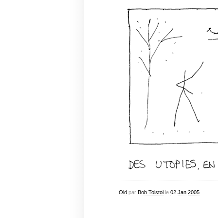
Old
par
Bob Tolstoi
le
02
Jan
2005