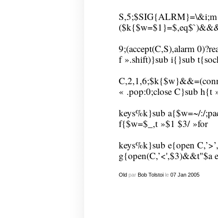
S,5;$SIG{ALRM}=\&i;m! (\
($k{$w=$1}=$,eq$`)&&&
9;(accept(C,S),
alarm
0)?re
f ».shift)}sub i{}sub t{soc
C,2,1,6;$k{$w}&&=(conne
« .pop:0;close C}sub h{t »
keys%k}sub a{$w=~/:/;pack
f{$w=$_,t »$1 $3/ »for
keys%k}sub e{open C,’>’,
g{open(C,’<',$3)&&t"$a e
Old
par
Bob Tolstoi
le
07
Jan
2005