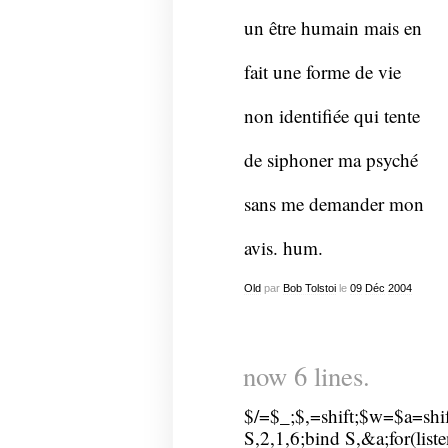
un être humain mais en
fait une forme de vie
non identifiée qui tente
de siphoner ma psyché
sans me demander mon
avis. hum.
Old
par
Bob Tolstoi
le
09
Déc
2004
now 6 lines.
$/=$_;$,=shift;$w=$a=shif
S,2,1,6;bind S,&a;for(liste