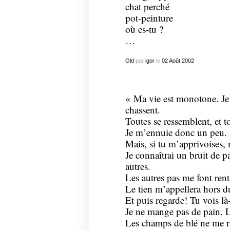
chat perché
pot-peinture
où es-tu ?
…
Old
par
igor
le
02
Août
2002
«
Ma vie est monotone. Je
chassent.
Toutes se ressemblent, et 
Je m’ennuie donc un peu.
Mais, si tu m’apprivoises
Je connaîtrai un bruit de pa
autres.
Les autres pas me font rentr
Le tien m’appellera hors d
Et puis regarde! Tu vois là
Je ne mange pas de pain. L
Les champs de blé ne me rapp