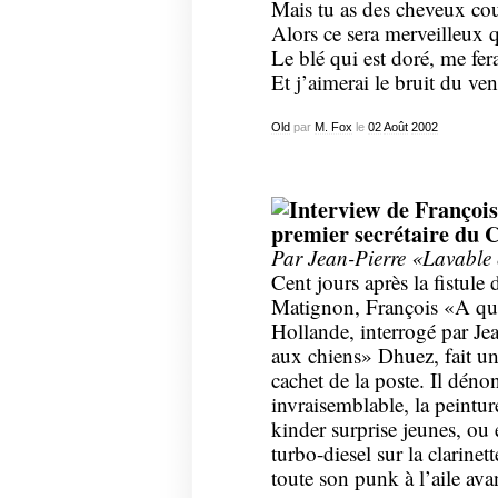
Mais tu as des cheveux cou
Alors ce sera merveilleux 
Le blé qui est doré, me fer
Et j’aimerai le bruit du ve
Old
par
M. Fox
le
02
Août
2002
Interview de Françoi
premier secrétaire du C
Par Jean-Pierre «Lavable
Cent jours après la fistule
Matignon, François «A que
Hollande, interrogé par Je
aux chiens» Dhuez, fait un 
cachet de la poste. Il déno
invraisemblable, la peinture
kinder surprise jeunes, ou
turbo-diesel sur la clarinet
toute son punk à l’aile ava