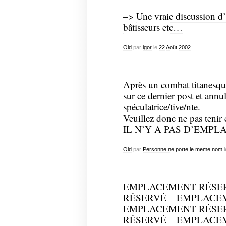
–>
Une vraie discussion d
bâtisseurs etc…
Old
par
igor
le
22
Août
2002
Après un combat titanesque
sur ce dernier post et ann
spéculatrice/tive/nte.
Veuillez donc ne pas tenir
IL N’Y A PAS D’EMP
Old
par
Personne ne porte le meme nom
l
EMPLACEMENT RÉSE
RÉSERVÉ – EMPLACE
EMPLACEMENT RÉSE
RÉSERVÉ – EMPLACE