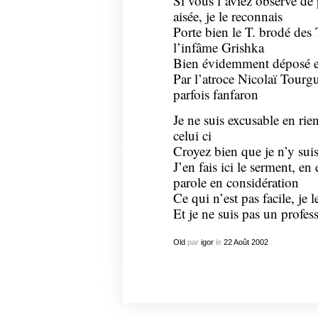
Si vous l’aviez observé de 
aisée, je le reconnais
Porte bien le T. brodé des
l’infâme Grishka
Bien évidemment déposé e
Par l’atroce
Nicolaï Tourg
parfois fanfaron
Je ne suis excusable en rie
celui ci
Croyez bien que je n’y su
J’en fais ici le serment, e
parole en considération
Ce qui n’est pas facile, je
Et je ne suis pas un profes
Old
par
igor
le
22
Août
2002