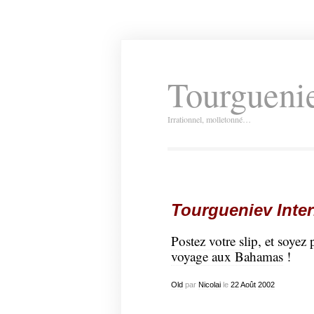
Tourguenie
Irrationnel, molletonné…
Tourgueniev Inter
Postez votre slip
, et soyez
voyage aux Bahamas
!
Old
par
Nicolai
le
22
Août
2002