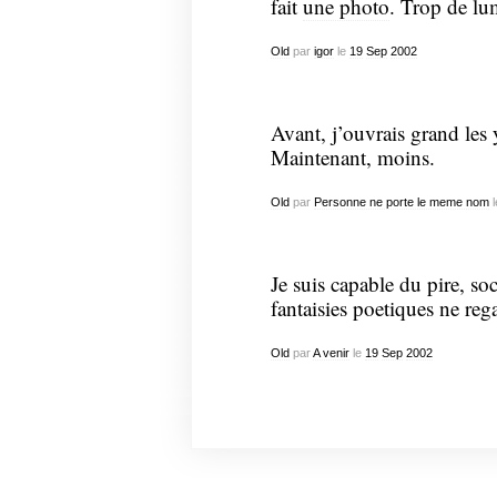
fait
une photo
. Trop de lu
Old
par
igor
le
19
Sep
2002
Avant, j’ouvrais grand les 
Maintenant, moins.
Old
par
Personne ne porte le meme nom
l
Je suis capable du pire, so
fantaisies poetiques ne re
Old
par
A venir
le
19
Sep
2002