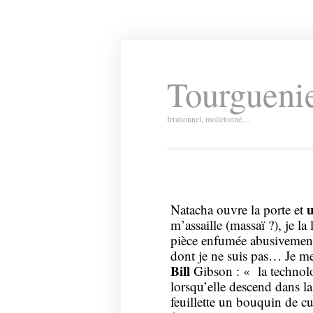
Tourguenie
Irrationnel, molletonné…
u
Natacha
ouvre la porte et
m’assaille (
massaï
?), je la
pièce enfumée abusivement 
dont je ne suis pas… Je m
Bill
Gibson : «
la technolo
lorsqu’elle descend dans la
feuillette un bouquin de c