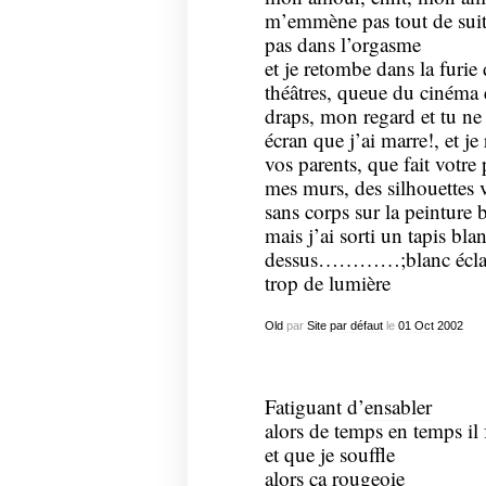
m’emmène pas tout de suite
pas dans l’orgasme
et je retombe dans la furie
théâtres, queue du cinéma et
draps, mon regard et tu ne 
écran que j’ai marre!, et je
vos parents, que fait votre 
mes murs, des silhouettes 
sans corps sur la peinture
mais j’ai sorti un tapis bla
dessus…………;blanc éclaté
trop de lumière
Old
par
Site par défaut
le
01
Oct
2002
Fatiguant d’
ensabler
alors de temps en temps il 
et que je souffle
alors ça
rougeoie