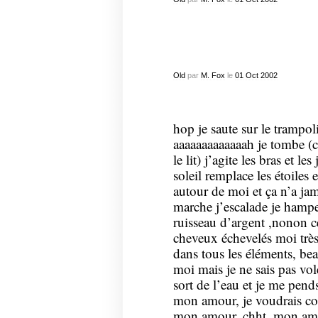
Old
par
M. Fox
le
01
Oct
2002
hop je saute sur le trampol
aaaaaaaaaaaaah je tombe (c
le lit) j’agite les bras et le
soleil remplace les étoiles et
autour de moi et ça n’a jama
marche j’escalade je hampe
ruisseau d’argent ,nonon ce
cheveux échevelés moi tr
dans tous les éléments, b
moi mais je ne sais pas vo
sort de l’eau et je me pends
mon amour, je voudrais c
mon amour, chht, mon amo