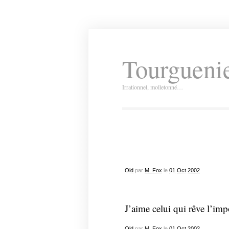
Tourguenie
Irrationnel, molletonné…
Old
par
M. Fox
le
01
Oct
2002
J’aime celui qui
rêve l’imp
Old
par
M. Fox
le
01
Oct
2002