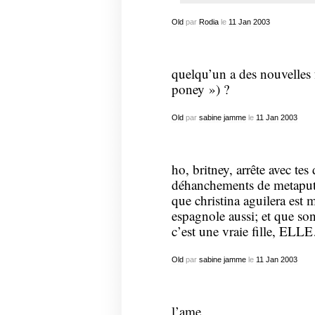
Old
par
Rodia
le
11
Jan
2003
quelqu’un a des nouvelles f
poney ») ?
Old
par
sabine jamme
le
11
Jan
2003
ho, britney, arrête avec tes
déhanchements de metaputa
que christina aguilera est m
espagnole aussi; et que so
c’est une vraie fille, ELL
Old
par
sabine jamme
le
11
Jan
2003
l’ame,