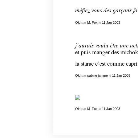
méfiez vous des garçons f
Old
par
M. Fox
le
11
Jan
2003
j’aurais voulu être une act
et puis manger des micho
la starac c’est comme capri, 
Old
par
sabine jamme
le
11
Jan
2003
Old
par
M. Fox
le
11
Jan
2003