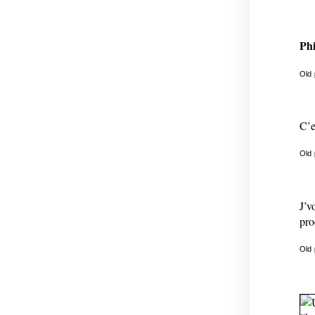
Phi
Old
C’e
Old
J’v
pro
Old