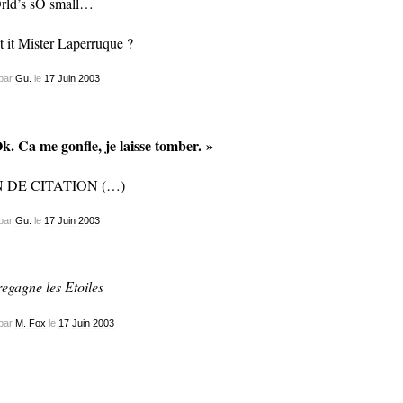
ld’s sO small…
’t it Mister Laperruque ?
par
Gu.
le
17
Juin
2003
k. Ca me gonfle, je laisse tomber. »
N DE CITATION (…)
par
Gu.
le
17
Juin
2003
regagne les Etoiles
par
M. Fox
le
17
Juin
2003