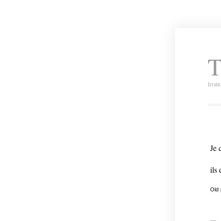
T
Irrat
Je 
ils
Old