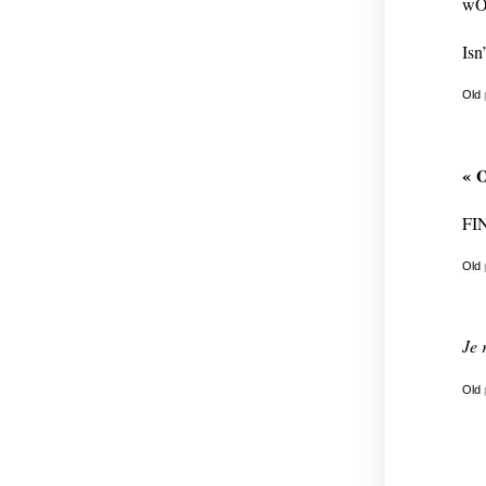
wOr
Isn
Old
« O
FI
Old
Je 
Old