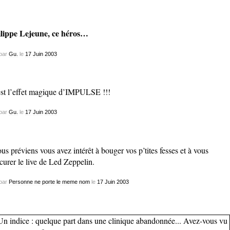
lippe Lejeune, ce héros…
par
Gu.
le
17
Juin
2003
st l’effet magique d’IMPULSE !!!
par
Gu.
le
17
Juin
2003
ous préviens vous avez intérêt à bouger vos p’tites fesses et à vous
curer
le live
de Led Zeppelin.
par
Personne ne porte le meme nom
le
17
Juin
2003