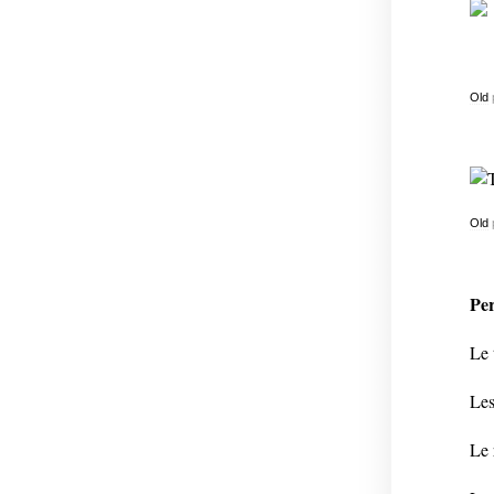
ano
Old
Old
Per
Le 
Les
Le 