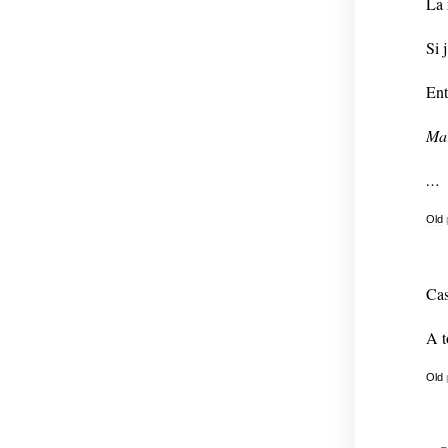
La 
Si 
Ent
Mai
…
Old
Cas
A t
Old