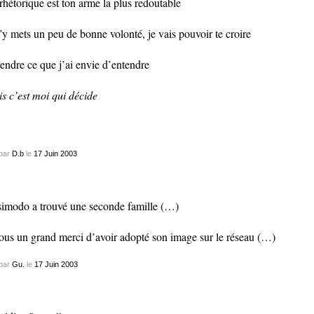
rhétorique est ton arme la plus redoutable
j’y mets un peu de bonne volonté, je vais pouvoir te croire
endre ce que j’ai envie d’entendre
s c’est moi qui décide
par
D.b
le
17
Juin
2003
imodo a trouvé une seconde famille (…)
ous un grand merci d’avoir adopté son image sur le réseau (…)
par
Gu.
le
17
Juin
2003