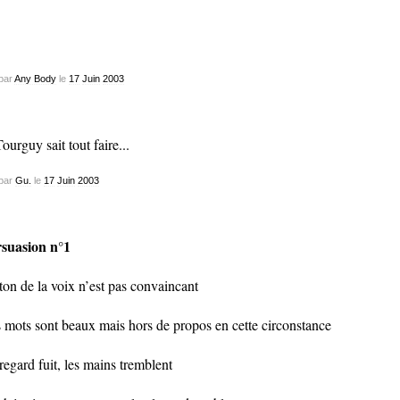
ther broken heart
par
Any Body
le
17
Juin
2003
par
Gu.
le
17
Juin
2003
suasion n°1
ton de la voix n’est pas convaincant
 mots sont beaux mais hors de propos en cette circonstance
regard fuit, les mains tremblent