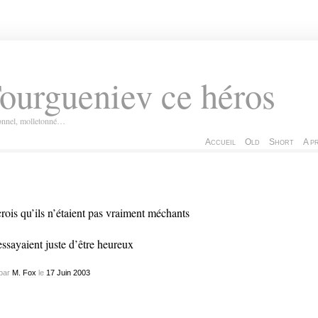
ourgueniev ce héros
ionnel, molletonné…
Accueil
Old
Short
A p
crois qu’ils n’étaient pas vraiment méchants
 essayaient juste d’être heureux
par
M. Fox
le
17
Juin
2003