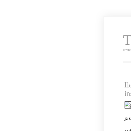
T
Irrat
Il
i
je 
et 