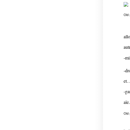
Old
all
aut
-mi
-dr
et
-ga
aïe.
Old