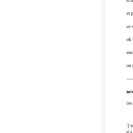
et 
ce 
ok 
enc
ou 
—
nev
Old
‘j’
n’a