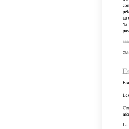
com
pék
au 
‘la
pas
aaa
Old
E
Era
Les
Com
mèr
La 