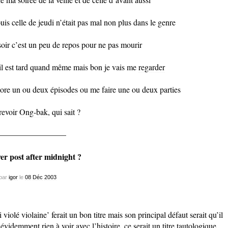
puis celle de jeudi n’était pas mal non plus dans le genre
soir c’est un peu de repos pour ne pas mourir
il est tard quand même mais bon je vais me
regarder
ore un ou deux
épisodes
ou me faire une ou deux parties
revoir
Ong-bak
, qui sait ?
————————–
er post after midnight ?
par
igor
le
08
Déc
2003
ai violé violaine’ ferait un bon titre mais son principal défaut serait qu’il
 évidemment rien à voir avec l’histoire. ce serait un titre tautologique