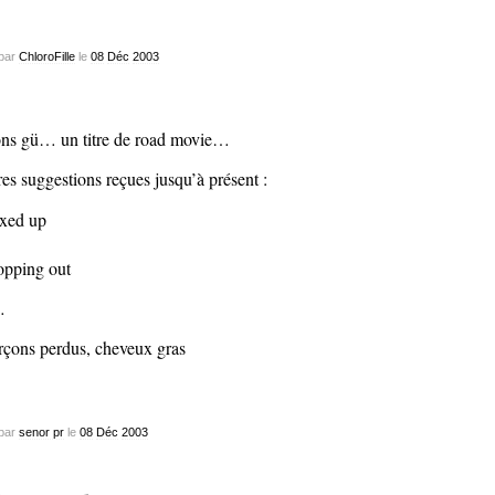
par
ChloroFille
le
08
Déc
2003
ons gü… un titre de road movie…
res suggestions reçues jusqu’à présent :
xed up
opping out
…
rçons perdus, cheveux gras
par
senor pr
le
08
Déc
2003