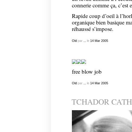
connerie comme ça, c’est e
Rapide coup d’oeil à l’horl
organique bien basique m
réhaussé s’impose.
Old
par
...
le
14
Mar
2005
free blow job
Old
par
...
le
14
Mar
2005
TCHADOR CATH