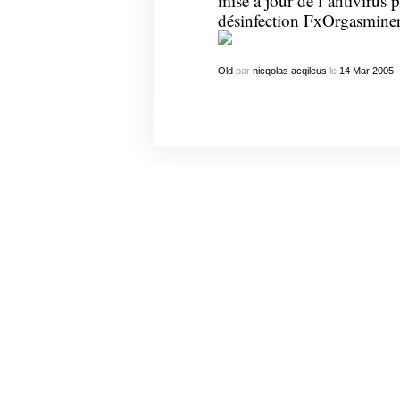
mise à jour de l’antivirus po
désinfection FxOrgasminert
Old
par
nicqolas acqileus
le
14
Mar
2005