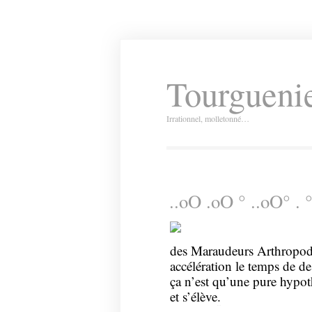
Tourguenie
Irrationnel, molletonné…
..oO .oO ° ..oO° . °
des Maraudeurs Arthropode
accélération le temps de de
ça n’est qu’une pure hypoth
et s’élève
.