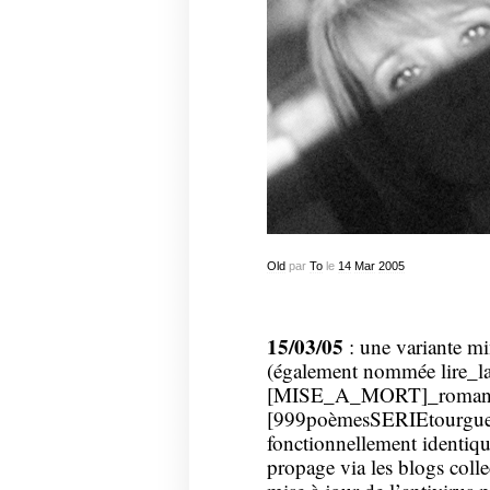
Old
par
To
le
14
Mar
2005
15/03/05
: une variante m
(également nommée lire_la
[MISE_A_MORT]_roman_
[999poèmesSERIEtourgueniev
fonctionnellement identi
propage via les blogs colle