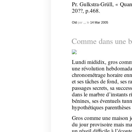
Pr. Gulkstra-Grüll, « Quand
20??, p.468.
Old
par
...
le
14
Mar
2005
Comme dans une bo
Lundi mididix, gros comm
une révolution hebdomadai
chronométrage horaire enn
et ses tâches de fond, ses r
passages secrets, sa succe
dans le marbre d’instants ri
bénines, ses éventuels tunn
hypothétiques parenthèses 
Gros comme une maison j
du jour provisoire mais m
un réveil difficile à l’éco