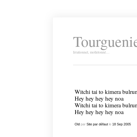
Tourguenie
Irrationnel, molletonné…
Witchi tai to kimera bulru
Hey hey hey hey noa
Witchi tai to kimera bulru
Hey hey hey hey noa
Old
par
Site par défaut
le
18
Sep
2005