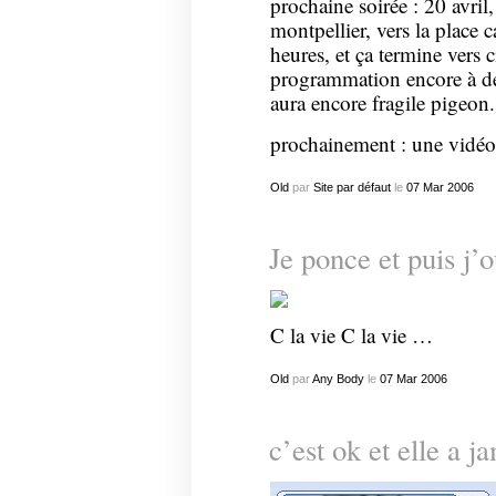
prochaine soirée : 20 avri
montpellier, vers la place
heures, et ça termine vers c
programmation encore à défi
aura encore fragile pigeon.
prochainement : une vidéo 
Old
par
Site par défaut
le
07
Mar
2006
Je ponce et puis j’o
C la vie C la vie …
Old
par
Any Body
le
07
Mar
2006
c’est ok et elle a j