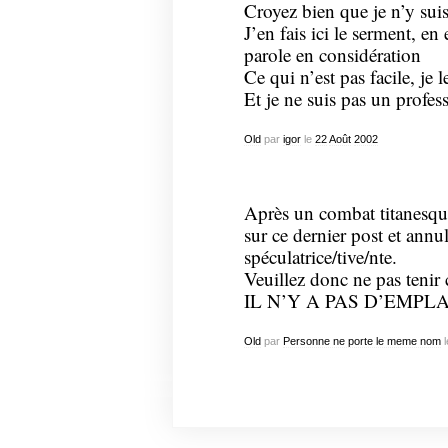
Croyez bien que je n’y su
J’en fais ici le serment, e
parole en considération
Ce qui n’est pas facile, je
Et je ne suis pas un profes
Old
par
igor
le
22
Août
2002
Après un combat titanesque
sur ce dernier post et ann
spéculatrice/tive/nte.
Veuillez donc ne pas tenir
IL N’Y A PAS D’EMP
Old
par
Personne ne porte le meme nom
l