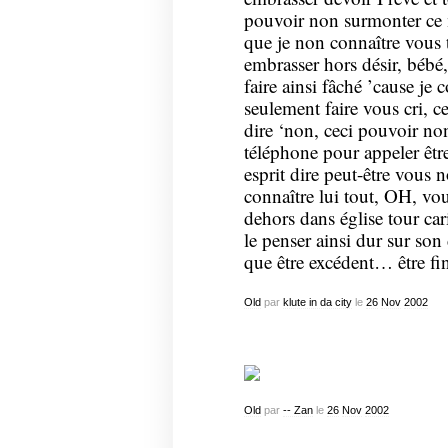
pouvoir non surmonter ce m
que je non connaître vous 
embrasser hors désir, bébé
faire ainsi fâché ’cause je
seulement faire vous cri, ce
dire ‘non, ceci pouvoir non 
téléphone pour appeler êtr
esprit dire peut-être vous 
connaître lui tout, OH, vo
dehors dans église tour car
le penser ainsi dur sur son
que être excédent… être fin
Old
par
klute in da city
le
26
Nov
2002
Old
par
-- Zan
le
26
Nov
2002