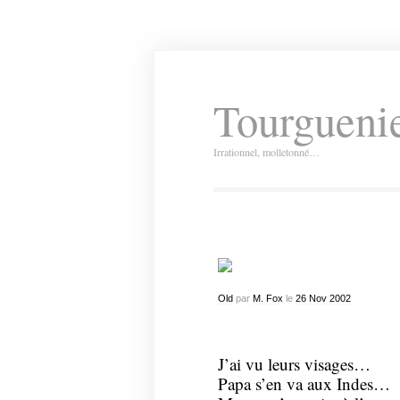
Tourguenie
Irrationnel, molletonné…
Old
par
M. Fox
le
26
Nov
2002
J’ai vu leurs visages…
Papa s’en va aux Indes…