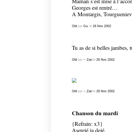
Maman s’est mise à l’acc
Georges est rentré…
A Montargis, Tourgueniev
Old
par
Gu.
le
26
Nov
2002
Tu as de si belles jambes, 
Old
par
-- Zan
le
26
Nov
2002
Old
par
-- Zan
le
26
Nov
2002
Chanson du mardi
{Refrain: x3}
Aserejé ja dejé,