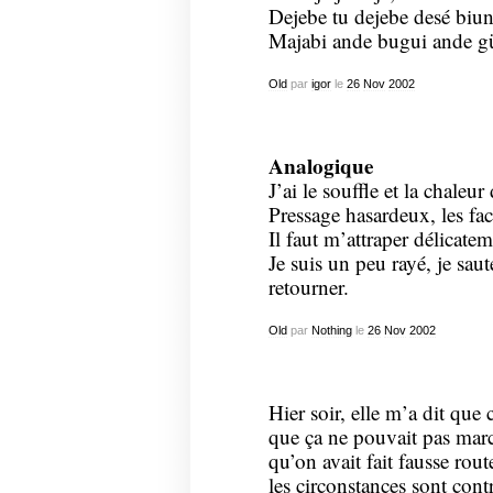
Dejebe tu dejebe desé biu
Majabi ande bugui ande gü
Old
par
igor
le
26
Nov
2002
Analogique
J’ai le souffle et la chaleu
Pressage hasardeux, les fac
Il faut m’attraper délicate
Je suis un peu rayé, je sau
retourner.
Old
par
Nothing
le
26
Nov
2002
Hier soir, elle m’a dit que c
que ça ne pouvait pas marc
qu’on avait fait fausse rout
les circonstances sont cont