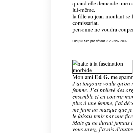
quand elle demande une couv
lui-même.
la fille au jean moulant se f
comissariat.
personne ne voudra couper l
Old
par
Site par défaut
le
26
Nov
2002
Ed G.
Mon ami
me spamm
J’ai toujours voulu qu’on 
femme. J’ai prélevé des or
ensemble et en couvrir mo
plus à une femme, j’ai déc
me faire un masque que je 
le faisais tenir par une fi
Mais ça ne durait jamais t
vous savez, j’avais d’autre