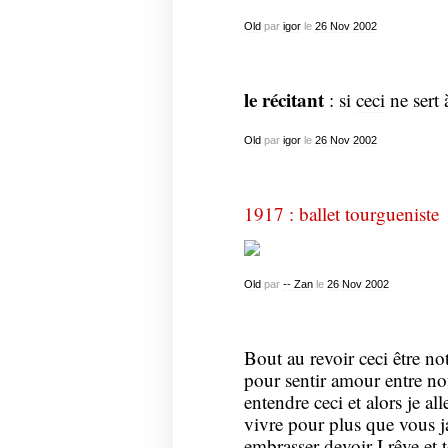
Old
par
igor
le
26
Nov
2002
le récitant
: si
ceci
ne sert 
Old
par
igor
le
26
Nov
2002
1917 : ballet tourgueniste
Old
par
-- Zan
le
26
Nov
2002
Bout au revoir ceci être not
pour sentir amour entre nou
entendre ceci et alors je a
vivre pour plus que vous ja
embrasser devoir I rêve et 