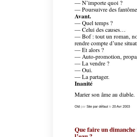
— N’importe quoi ?
— Poursuivre des fantômes
Avant.
— Quel temps ?
— Celui des causes…
— Bof : tout un roman, not
rendre compte d’une situat
— Et alors ?
— Auto-promotion, propa
— La vendre ?
— Oui.
— La partager.
Inanité
Marier son âme au diable.
Old
par
Site par défaut
le
20
Avr
2003
Que faire un dimanche 
l’eau ?