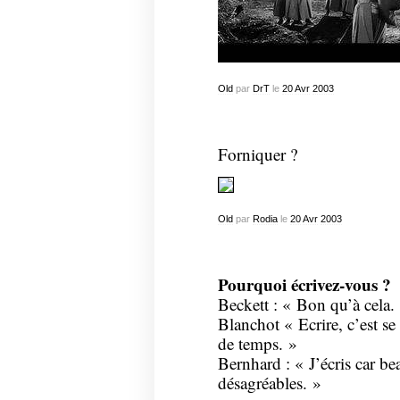
Old
par
DrT
le
20
Avr
2003
Forniquer ?
Old
par
Rodia
le
20
Avr
2003
Pourquoi écrivez-vous ?
Beckett : « Bon qu’à cela.
Blanchot « Ecrire, c’est se 
de temps. »
Bernhard : « J’écris car b
désagréables. »