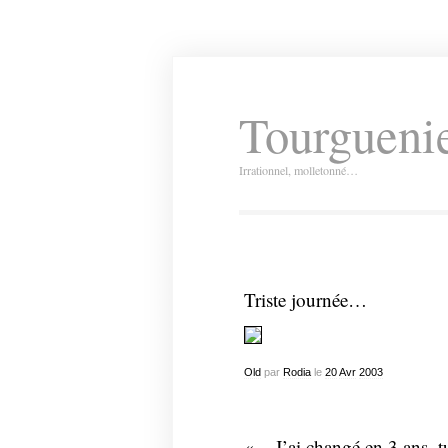
Tourguenie
Irrationnel, molletonné…
Triste journée…
Old
par
Rodia
le
20
Avr
2003
« – J’ai changé en 3 ans, t