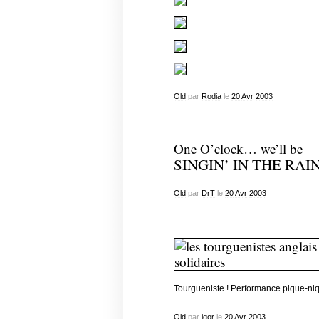
Old
par
Rodia
le
20
Avr
2003
One O’clock… we’ll be
SINGIN’ IN THE RAI
Old
par
DrT
le
20
Avr
2003
Tourgueniste ! Performance pique-niq
Old
par
igor
le
20
Avr
2003