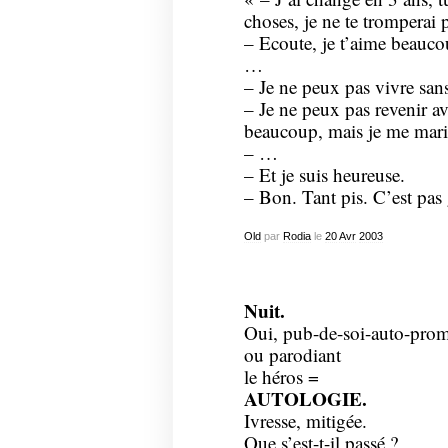
choses, je ne te tromperai 
– Ecoute, je t’aime beauc
…
– Je ne peux pas vivre san
– Je ne peux pas revenir ave
beaucoup, mais je me marie
– …
– Et je suis heureuse.
– Bon. Tant pis. C’est pa
Old
par
Rodia
le
20
Avr
2003
Nuit.
Oui, pub-de-soi-auto-pro
ou parodiant
le héros =
AUTOLOGIE.
Ivresse, mitigée.
Que s’est-t-il passé ?