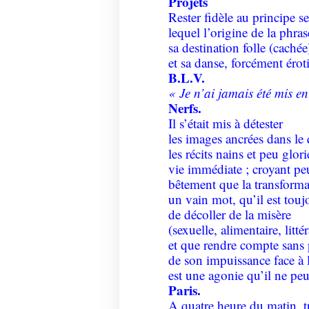
Projets
Rester fidèle au principe s
lequel l’origine de la phra
sa destination folle (caché
et sa danse, forcément érot
B.L.V.
« Je n’ai jamais été mis en
Nerfs.
Il s’était mis à détester
les images ancrées dans le 
les récits nains et peu glor
vie immédiate ; croyant peu
bêtement que la transforma
un vain mot, qu’il est touj
de décoller de la misère
(sexuelle, alimentaire, littér
et que rendre compte sans 
de son impuissance face à l
est une agonie qu’il ne peu
Paris.
A quatre heure du matin, t