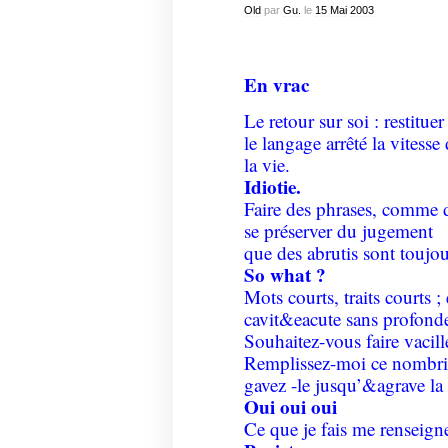
Old
par
Gu.
le
15
Mai
2003
En vrac
Le retour sur soi : restitue
le langage arrêté la vitesse
la vie.
Idiotie.
Faire des phrases, comme d
se préserver du jugement
que des abrutis sont toujour
So what ?
Mots courts, traits courts
cavit&eacute sans profonde
Souhaitez-vous faire vacille
Remplissez-moi ce nombri
gavez -le jusqu’&agrave la s
Oui oui oui
Ce que je fais me renseigne 