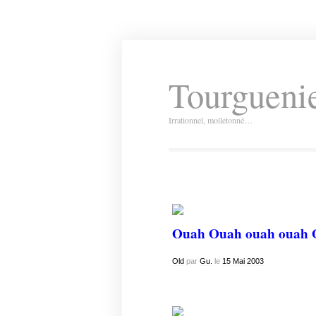
Tourguenie
Irrationnel, molletonné…
Ouah Ouah ouah ouah O
Old
par
Gu.
le
15
Mai
2003