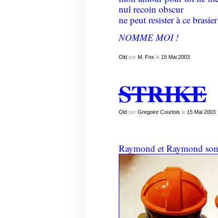
nul recoin obscur
ne peut resister à ce brasier
NOMME MOI !
Old
par
M. Fox
le
15
Mai
2003
STRIKE
Old
par
Gregoire Courtois
le
15
Mai
2003
Raymond et Raymond sont