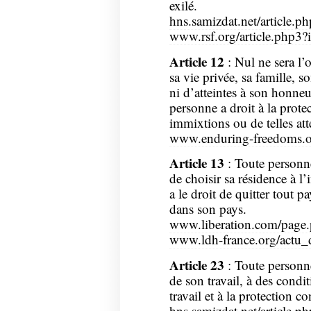
exilé.
hns.samizdat.net/article.p
www.rsf.org/article.php3?
Article 12
: Nul ne sera l’
sa vie privée, sa famille, 
ni d’atteintes à son honneu
personne a droit à la protec
immixtions ou de telles att
www.enduring-freedoms.or
Article 13
: Toute personne 
de choisir sa résidence à l
a le droit de quitter tout p
dans son pays.
www.liberation.com/page
www.ldh-france.org/actu_
Article 23
: Toute personne 
de son travail, à des condit
travail et à la protection c
hns.samizdat.net/article.p