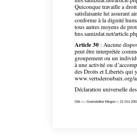
Quiconque travaille a droi
satisfaisante lui assurant a
conforme à la dignité humai
tous autres moyens de prote
hns.samizdat.net/article.p
Article 30
: Aucune disposi
peut être interprétée comm
groupement ou un individu
à une activité ou d’accompl
des Droits et Libertés qui 
www.vertsderoubaix.org/ar
Déclaration universelle de
Old
par
Gwendoline Klingon
le
21
Oct
200