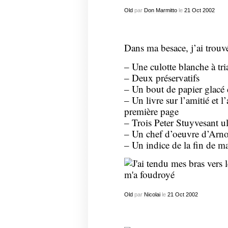
Old
par
Don Marmitto
le
21
Oct
2002
Dans ma besace, j’ai trouvé
– Une culotte blanche à tri
– Deux préservatifs
– Un bout de papier glacé 
– Un livre sur l’amitié et 
première page
– Trois Peter Stuyvesant ul
– Un chef d’oeuvre d’Arn
– Un indice de la fin de m
Old
par
Nicolai
le
21
Oct
2002