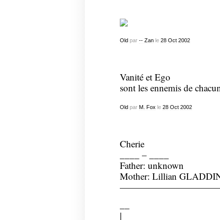
Old
par
-- Zan
le
28
Oct
2002
Vanité et Ego
sont les ennemis de chacu
Old
par
M. Fox
le
28
Oct
2002
Cherie
____ – ____
Father: unknown
Mother: Lillian GLADDI
———————————
__
|