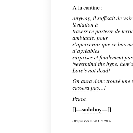
A
la cantine
:
anyway, il suffisait de voi
lévitation à
travers ce parterre de terr
ambiante, pour
s’apercevoir que ce bas m
d’agréables
surprises et finalement pa
Nevermind the hype, here’
Love’s not dead!
On aura donc trouvé une ut
cassera pas
…!
Peace.
[]—
sodaboy
—[]
Old
par
igor
le
28
Oct
2002