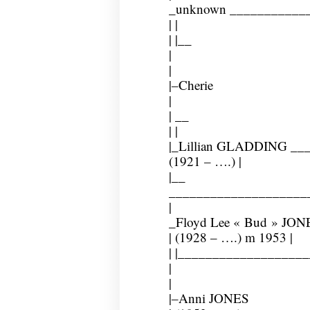
_unknown ____________
| |
| |__
|
|
|–Cherie
|
| __
| |
|_Lillian GLADDING ___
(1921 – ….) |
|__
____________________
|
_Floyd Lee « Bud » JONE
| (1928 – ….) m 1953 |
| |__________________
|
|
|–Anni JONES