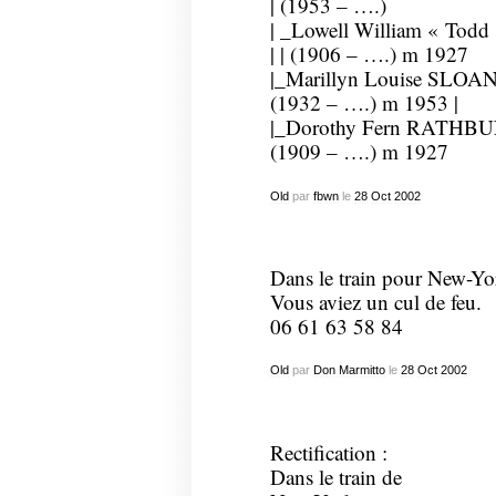
| (1953 – ….)
| _Lowell William « Tod
| | (1906 – ….) m 1927
|_Marillyn Louise SLOAN
(1932 – ….) m 1953 |
|_Dorothy Fern RATHB
(1909 – ….) m 1927
Old
par
fbwn
le
28
Oct
2002
Dans le train pour New-Yo
Vous aviez un cul de feu.
06 61 63 58 84
Old
par
Don Marmitto
le
28
Oct
2002
Rectification :
Dans le train de