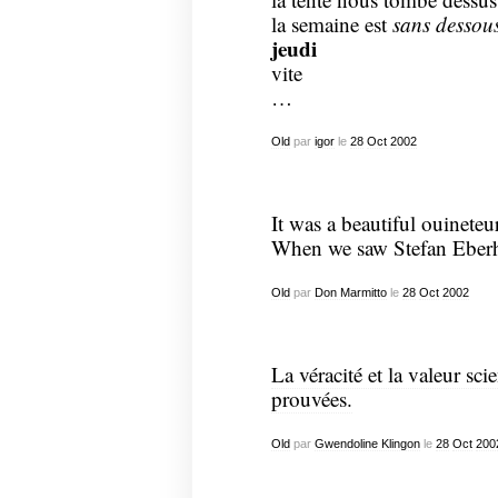
la semaine est
sans dessou
jeudi
vite
…
Old
par
igor
le
28
Oct
2002
It was a beautiful ouineteur
When we saw Stefan Eberh
Old
par
Don Marmitto
le
28
Oct
2002
La véracité et la valeur sci
prouvées.
Old
par
Gwendoline Klingon
le
28
Oct
200