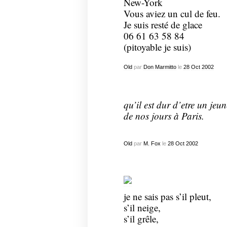
New-York
Vous aviez un cul de feu.
Je suis resté de glace
06 61 63 58 84
(pitoyable je suis)
Old
par
Don Marmitto
le
28
Oct
2002
qu’il est dur d’etre un je
de nos jours à Paris.
Old
par
M. Fox
le
28
Oct
2002
je ne sais pas s’il pleut,
s’il neige,
s’il grêle,