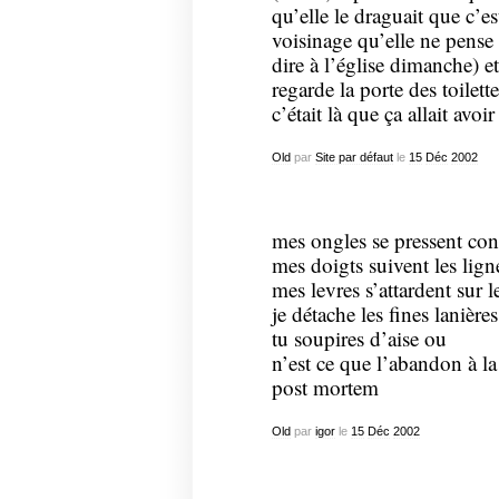
qu’elle le draguait que c’es
voisinage qu’elle ne pense 
dire à l’église dimanche) et 
regarde la porte des toilet
c’était là que ça allait avoir
Old
par
Site par défaut
le
15
Déc
2002
mes ongles se pressent con
mes doigts suivent les lign
mes levres s’attardent sur 
je détache les fines lanière
tu soupires d’aise ou
n’est ce que l’abandon à la 
post mortem
Old
par
igor
le
15
Déc
2002