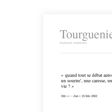
Tourguenie
Irrationnel, molletonné…
« quand tout se débat auto
un sourire’, une caresse, un
vie ? »
Old
par
-- Zan
le
15
Déc
2002