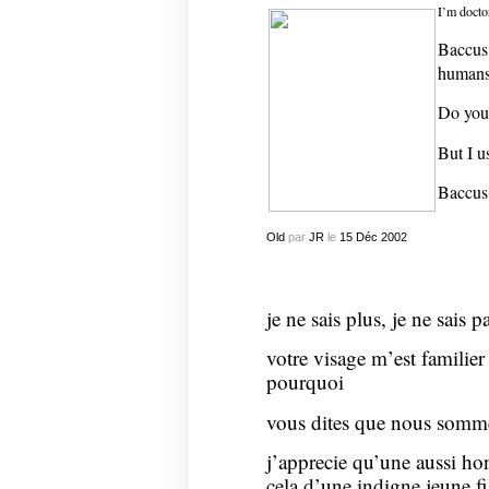
I’m docto
Baccus,
humans
Do you
But I u
Baccus
Old
par
JR
le
15
Déc
2002
je ne sais plus, je ne sais p
votre visage m’est familie
pourquoi
vous dites que nous sommes 
j’apprecie qu’une aussi h
cela d’une indigne jeune 