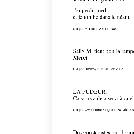
j’ai perdu pied
et je tombe dans le néant
Old
par
M. Fox
le
20
Déc
2002
Sally M. tient bon la ramp
Merci
Old
par
Dorothy B.
le
20
Déc
2002
LA PUDEUR.
Ca vous a deja servi à que
Old
par
Gwendoline Klingon
le
20
Déc
200
Des guestapistes ont dormi 