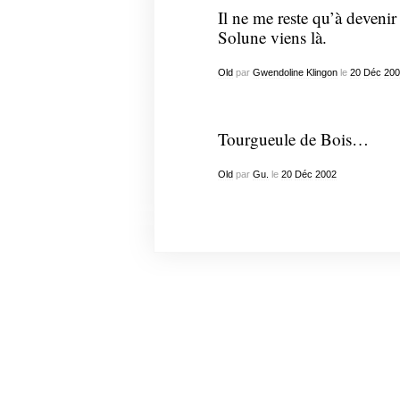
Il ne me reste qu’à devenir
Solune viens là.
Old
par
Gwendoline Klingon
le
20
Déc
200
Tourgueule de Bois…
Old
par
Gu.
le
20
Déc
2002