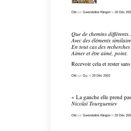
Old
par
Gwendoline Klingon
le
20
Déc
200
Que de chemins différents
Avec des éléments similair
En tout cas des recherche
Aimer et être aimé, point.
Recevoir cela et rester sa
Old
par
Gu.
le
20
Déc
2002
« La gauche elle prend pas 
Nicolaï Tourgueniev
Old
par
Gwendoline Klingon
le
20
Déc
200