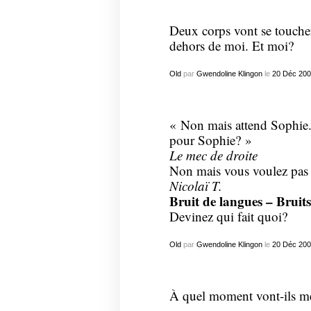
Deux corps vont se toucher 
dehors de moi. Et moi?
Old
par
Gwendoline Klingon
le
20
Déc
200
« Non mais attend Sophie.
pour Sophie? »
Le mec de droite
Non mais vous voulez pas q
Nicolaï T.
Bruit de langues – Bruits 
Devinez qui fait quoi?
Old
par
Gwendoline Klingon
le
20
Déc
200
À quel moment vont-ils me