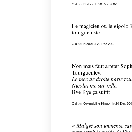
Old
par
Nothing
le
20
Déc
2002
Le magicien ou le gigolo 
tourgueniste…
Old
par
Nicolai
le
20
Déc
2002
Non mais faut arreter Soph
Tourgueniev.
Le mec de droite parle tout
Nicolaï me surveille.
Bye Bye ça suffit
Old
par
Gwendoline Klingon
le
20
Déc
200
«
Malgré son immense savoir
supportait le poids de l’hu