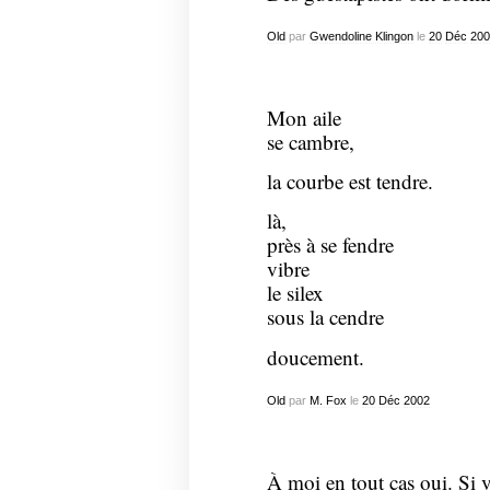
Old
par
Gwendoline Klingon
le
20
Déc
200
Mon aile
se cambre,
la courbe est tendre.
là,
près à se fendre
vibre
le silex
sous la cendre
doucement.
Old
par
M. Fox
le
20
Déc
2002
À moi en tout cas oui. Si 