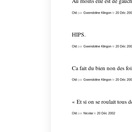
Au moins elle est de gauc
Old
par
Gwendoline Klingon
le
20
Déc
200
HIPS.
Old
par
Gwendoline Klingon
le
20
Déc
200
Ca fait du bien non des foi
Old
par
Gwendoline Klingon
le
20
Déc
200
« Et si on se roulait tous d
Old
par
Nicolai
le
20
Déc
2002