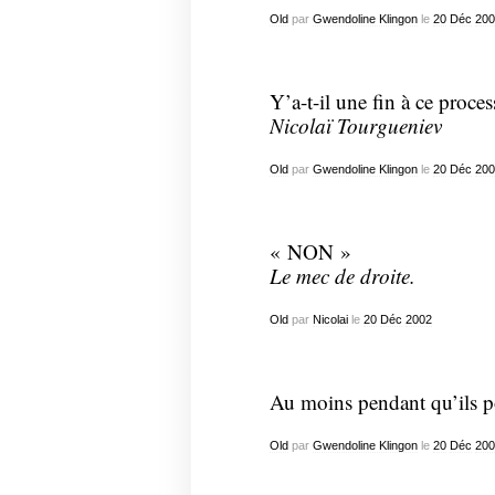
Old
par
Gwendoline Klingon
le
20
Déc
200
Y’a-t-il une fin à ce proces
Nicolaï Tourgueniev
Old
par
Gwendoline Klingon
le
20
Déc
200
« NON »
Le mec de droite.
Old
par
Nicolai
le
20
Déc
2002
Au moins pendant qu’ils pos
Old
par
Gwendoline Klingon
le
20
Déc
200