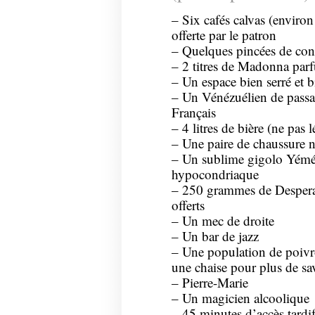
– Six cafés calvas (enviro
offerte par le patron
– Quelques pincées de cons
– 2 titres de Madonna parf
– Un espace bien serré et 
– Un Vénézuélien de pass
Français
– 4 litres de bière (ne pas l
– Une paire de chaussure n
– Un sublime gigolo Yémén
hypocondriaque
– 250 grammes de Despera
offerts
– Un mec de droite
– Un bar de jazz
– Une population de poivro
une chaise pour plus de sa
– Pierre-Marie
– Un magicien alcoolique
– 45 minutes d’accès tardif