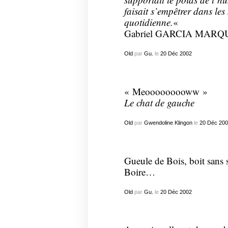
faisait s’empêtrer dans le
quotidienne.
«
Gabriel GARCIA MARQ
Old
par
Gu.
le
20
Déc
2002
« Meooooooooww »
Le chat de gauche
Old
par
Gwendoline Klingon
le
20
Déc
200
Gueule de Bois, boit sans s
Boire…
Old
par
Gu.
le
20
Déc
2002