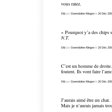
vous ratez.
Old
par
Gwendoline Klingon
le
20
Déc
200
« Pourquoi y’a des chips 
N.T.
Old
par
Gwendoline Klingon
le
20
Déc
200
C’est un homme de droite. L
foutent. Ils vont faire l’am
Old
par
Gwendoline Klingon
le
20
Déc
200
J’aurais aimé être un chat.
Mais je n’aurais jamais tro