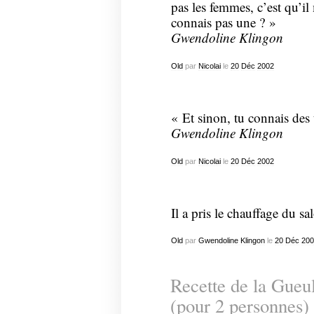
pas les femmes, c’est qu’il
connais pas une ? »
Gwendoline Klingon
Old
par
Nicolai
le
20
Déc
2002
« Et sinon, tu connais des 
Gwendoline Klingon
Old
par
Nicolai
le
20
Déc
2002
Il a pris le chauffage du sa
Old
par
Gwendoline Klingon
le
20
Déc
200
Recette de la Gueu
(pour 2 personnes)