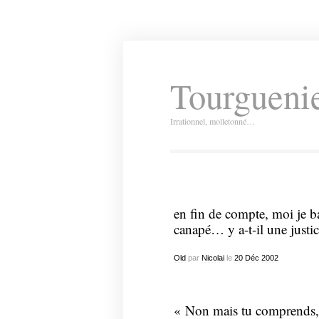
Tourguenie
Irrationnel, molletonné…
en fin de compte, moi je bai
canapé… y a-t-il une justi
Old
par
Nicolai
le
20
Déc
2002
« Non mais tu comprends, 