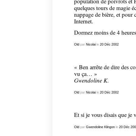
population de poivrots et 
quelques tours de magie éc
nappage de bière, et pour 
Internet.
Dormez moins de 4 heures.
Old
par
Nicolai
le
20
Déc
2002
« Ben arrête de dire des co
vu ça… »
Gwendoline K.
Old
par
Nicolai
le
20
Déc
2002
Et si je vous disais que j
Old
par
Gwendoline Klingon
le
20
Déc
200