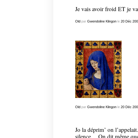
Je vais avoir froid ET je va
Old
par
Gwendoline Klingon
le
20
Déc
200
Old
par
Gwendoline Klingon
le
20
Déc
200
Jo la déprim’ on l’appelait…
silence… On dit même que l