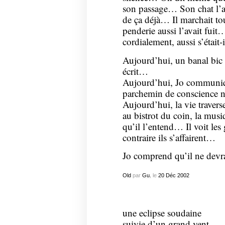
son passage… Son chat l’ava
de ça déjà… Il marchait to
penderie aussi l’avait fuit
cordialement, aussi s’était-
Aujourd’hui, un banal bic ne
écrit…
Aujourd’hui, Jo communiq
parchemin de conscience n’
Aujourd’hui, la vie traverse
au bistrot du coin, la musiq
qu’il l’entend… Il voit le
contraire ils s’affairent…
Jo comprend qu’il ne devr
Old
par
Gu.
le
20
Déc
2002
une eclipse soudaine
suivie d’un grand vent