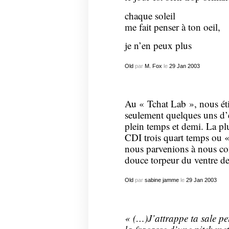
chaque soleil
me fait penser à ton oeil,
je n’en peux plus
Old
par
M. Fox
le
29
Jan
2003
Au « Tchat Lab », nous éti
seulement quelques uns d’e
plein temps et demi. La pl
CDI trois quart temps ou 
nous parvenions à nous com
douce torpeur du ventre de 
Old
par
sabine jamme
le
29
Jan
2003
« (…)J’attrappe ta sale pet