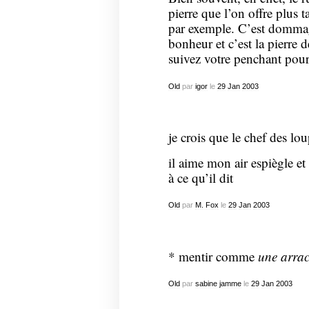
pierre que l’on offre plus 
par exemple. C’est dommage
bonheur et c’est la pierre 
suivez votre penchant pour 
Old
par
igor
le
29
Jan
2003
je crois que le chef des lo
il aime mon air espiègle et
à ce qu’il dit
Old
par
M. Fox
le
29
Jan
2003
* mentir comme
une arra
Old
par
sabine jamme
le
29
Jan
2003