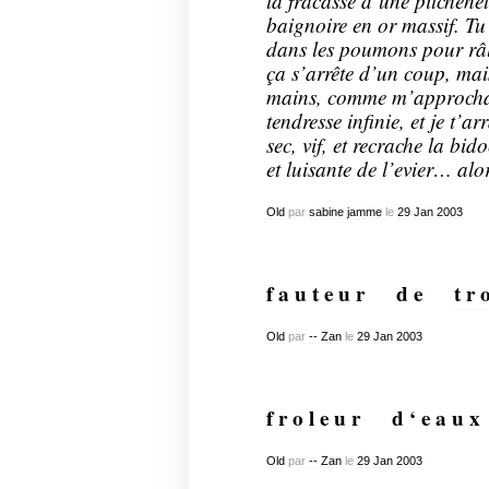
la fracasse d’une pitchenet
baignoire en or massif. Tu 
dans les poumons pour râle
ça s’arrête d’un coup, mai
mains, comme m’approchan
tendresse infinie, et je t’a
sec, vif, et recrache la bid
et luisante de l’evier… alor
Old
par
sabine jamme
le
29
Jan
2003
f a u t e u r
…..
d e
…..
t r 
Old
par
-- Zan
le
29
Jan
2003
f r o l e u r
…..
d ‘ e a u x
Old
par
-- Zan
le
29
Jan
2003