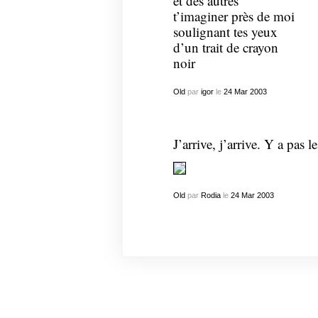
et des autres
t’imaginer près de moi
soulignant tes yeux
d’un trait de crayon
noir
Old
par
igor
le
24
Mar
2003
J’arrive, j’arrive. Y a pas le
Old
par
Rodia
le
24
Mar
2003