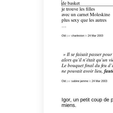
je trouve les filles
avec un carnet Moleskine
plus sexy que les autres
…
Old
par
charleston
le
24
Mar
2003
» Il se faisait passer pou
alors qu’il n’était qu’un v
Le bouquet final du feu d’a
faut
ne pouvait avoir lieu,
Old
par
sabine jamme
le
24
Mar
2003
Igor, un petit coup de 
miens.