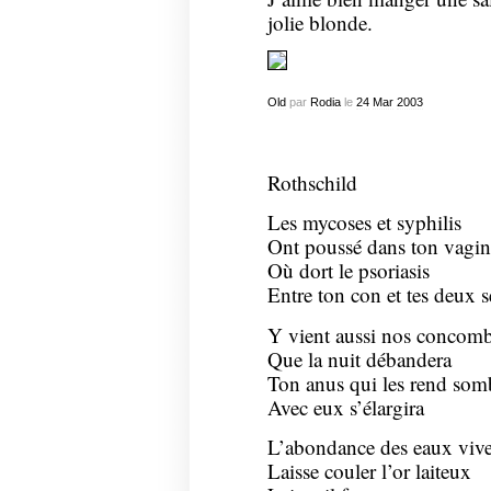
jolie blonde.
Old
par
Rodia
le
24
Mar
2003
Rothschild
Les mycoses et syphilis
Ont poussé dans ton vagin
Où dort le psoriasis
Entre ton con et tes deux s
Y vient aussi nos concomb
Que la nuit débandera
Ton anus qui les rend som
Avec eux s’élargira
L’abondance des eaux viv
Laisse couler l’or laiteux