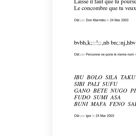
Laisse il faut que tu pours
Le concombre que tu veu
Old
par
Don Marmitto
le
24
Mar
2003
bvbh,k;::!;:,nb bn;:nj,h
Old
par
Personne ne porte le meme nom
l
IBU

BOLO

SILA

TAKU
SIBI

PALI

SUFU
GANO

BETE

NUGO

PI
FUDO

SUMI

ASA
BUNI

MAFA

FENO

SA
Old
par
igor
le
24
Mar
2003