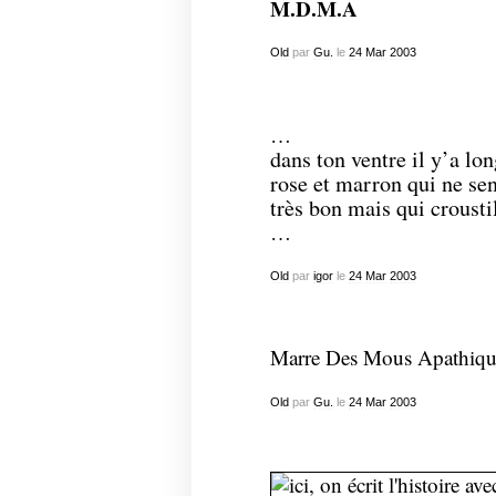
M.D.M.A
Old
par
Gu.
le
24
Mar
2003
…
dans ton ventre il y’a lo
rose et marron qui ne sen
très bon mais qui croustil
…
Old
par
igor
le
24
Mar
2003
Marre Des Mous Apathiq
Old
par
Gu.
le
24
Mar
2003