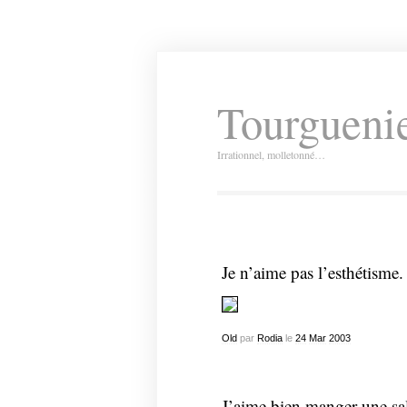
Tourguenie
Irrationnel, molletonné…
Je n’aime pas l’esthétisme.
Old
par
Rodia
le
24
Mar
2003
J’aime bien manger une sa