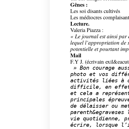
Gênes :
Les soi disants cultivés
Les médiocres complaisant
Lecture.
Valeria Piazza :
« Le journal est ainsi par 
lequel l’appropriation de s
potentielle et pourtant imp
Mail
F.Y J. (écrivain exil&eacut
» Bon courage auss
photo et vos diffé
activités liées à 
difficile, en effe
et cela a représen
principales épreuv
de délaisser ou me
parenth&egraveses 
vie quotidienne, p
écrire, lorsque l’