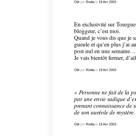
Old
par
Rodia
le
19
Avr
2003
En exclusivité sur Tourgue
bloggeur
, c’est moi.
Quand je vous dis que je sai
gueule et qu’en plus j’ai a
post nul en une semaine…
Je vais bientôt fermer, d’ai
Old
par
Rodia
le
19
Avr
2003
«
Personne ne fait de la p
par une envie sadique d’exh
prenant connaissance de so
de son auréole de mystère
.
Old
par
Rodia
le
19
Avr
2003