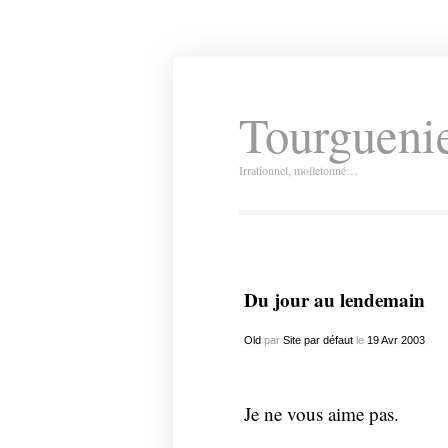
Tourguenie
Irrationnel, molletonné…
Du jour au lendemain
Old
par
Site par défaut
le
19
Avr
2003
Je ne vous aime pas.