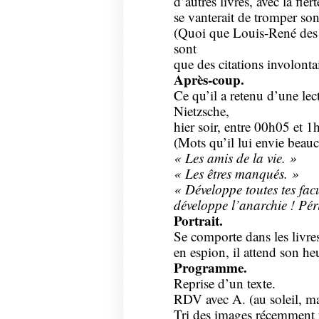
d’autres livres, avec la fi
se vanterait de tromper son
(Quoi que Louis-René des Fo
sont
que des citations involontai
Après-coup.
Ce qu’il a retenu d’une lec
Nietzsche,
hier soir, entre 00h05 et 1
(Mots qu’il lui envie beau
« Les amis de la vie. »
« Les êtres manqués. »
« Développe toutes tes facu
développe l’anarchie ! Pér
Portrait.
Se comporte dans les livre
en espion, il attend son he
Programme.
Reprise d’un texte.
RDV avec A. (au soleil, mal
Tri des images récemment f