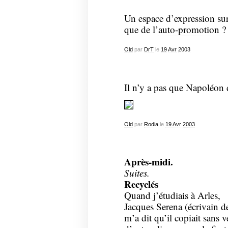
Un espace d’expression sur 
que de l’
auto-promotion
?
Old
par
DrT
le
19
Avr
2003
Il n’y a pas que Napoléon d
Old
par
Rodia
le
19
Avr
2003
Après-midi.
Suites.
Recyclés
Quand j’étudiais à Arles,
Jacques Serena (écrivain d
m’a dit qu’il copiait sans 