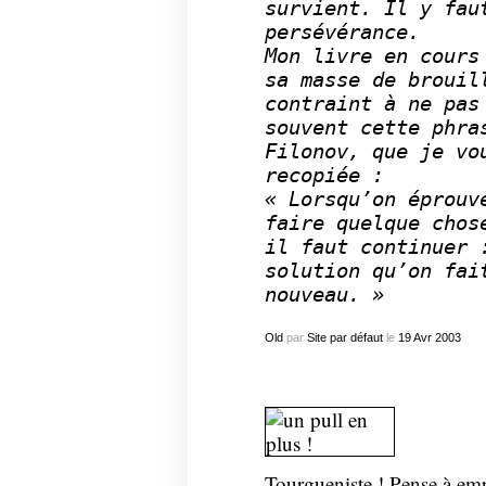
survient. Il y fau
persévérance.
Mon livre en cours
sa masse de brouil
contraint à ne pas
souvent cette phra
Filonov, que je vo
recopiée :
« Lorsqu’on éprouv
faire quelque chos
il faut continuer 
solution qu’on fai
nouveau. »
Old
par
Site par défaut
le
19
Avr
2003
Tourgueniste ! Pense à emp