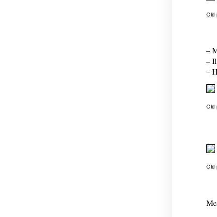
Old
– M
– I
– H
Old
Old
Mer