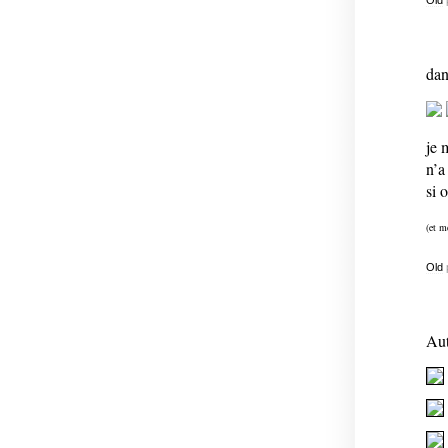
dan
je 
n’a
si 
(et m
Old
Aut