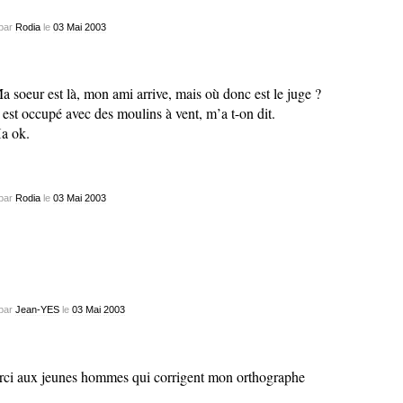
par
Rodia
le
03
Mai
2003
a soeur est là, mon ami arrive, mais où donc est le juge ?
l est occupé avec des moulins à vent, m’a t-on dit.
a ok.
par
Rodia
le
03
Mai
2003
par
Jean-YES
le
03
Mai
2003
ci aux jeunes hommes qui corrigent mon orthographe