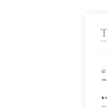
T
Irrat
Old
le 
Old