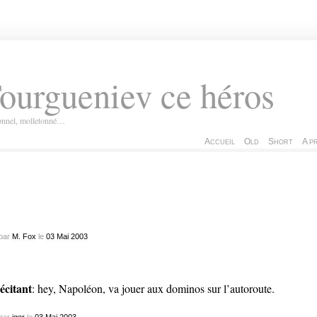
ourgueniev ce héros
ionnel, molletonné…
Accueil
Old
Short
A p
par
M. Fox
le
03
Mai
2003
récitant
: hey, Napoléon, va jouer aux dominos sur l’autoroute.
par
igor
le
03
Mai
2003