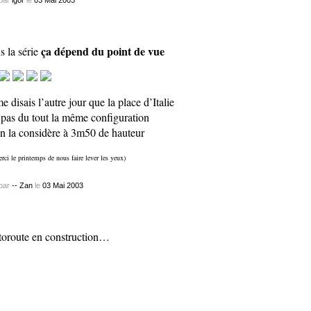
ça dépend du point de vue
s la série
me disais l’autre jour que la place d’Italie
 pas du tout la même configuration
on la considère à 3m50 de hauteur
erci le printemps de nous faire lever les yeux)
par
-- Zan
le
03
Mai
2003
oroute en construction…