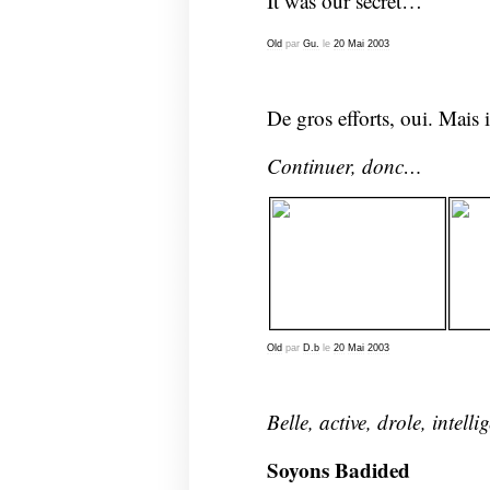
It was our secret…
Old
par
Gu.
le
20
Mai
2003
De gros efforts, oui. Mais 
Continuer, donc…
Old
par
D.b
le
20
Mai
2003
Belle, active, drole, intelli
Soyons Badided