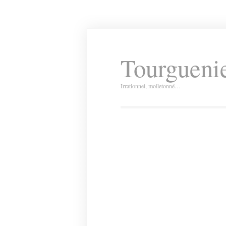
Tourguenie
Irrationnel, molletonné…