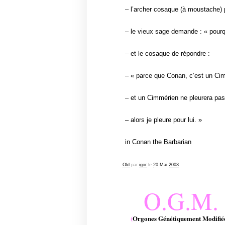
– l’archer cosaque (à moustache) 
– le vieux sage demande : « pourq
– et le cosaque de répondre :
– « parce que Conan, c’est un Ci
– et un Cimmérien ne pleurera pas
– alors je pleure pour lui. »
in
Conan the Barbarian
Old
par
igor
le
20
Mai
2003
O.G.M.
(
Orgones Génétiquement Modifié