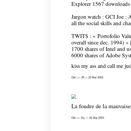
Explorer 1567 downloads
Jargon watch : GCI Joe :
all the social skills and ch
TWIT$ : « Portofolio Val
overall since dec. 1994) »
1700 shares of Intel and u
6000 shares of Adobe Sys
kiss my ass and call me ju
Old
par
JR
le
20
Mai
2003
La foudre de la mauvaise
Old
par
Gu.
le
20
Mai
2003