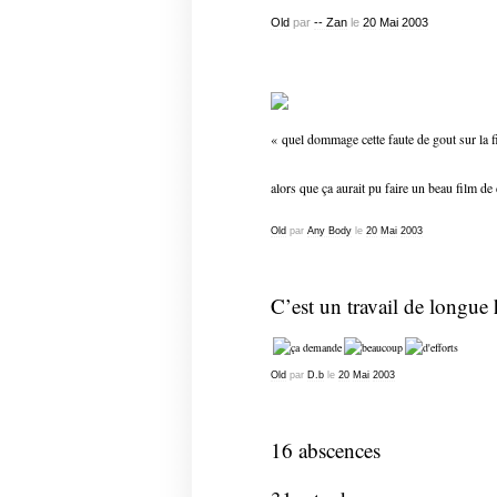
Old
par
-- Zan
le
20
Mai
2003
« quel dommage cette faute de gout sur la f
alors que ça aurait pu faire un beau film de
Old
par
Any Body
le
20
Mai
2003
C’est un travail de longue 
Old
par
D.b
le
20
Mai
2003
16 abscences