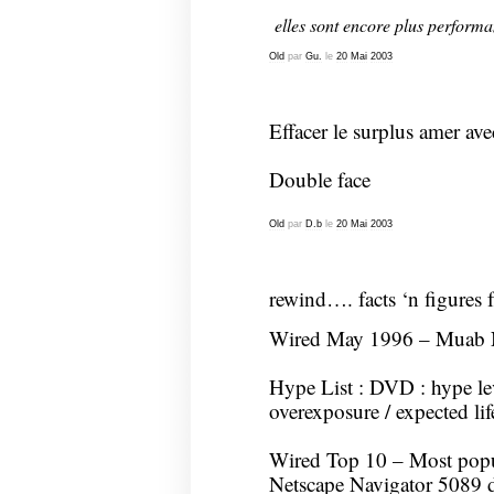
elles sont encore plus performa
Old
par
Gu.
le
20
Mai
2003
Effacer le surplus amer av
Double face
Old
par
D.b
le
20
Mai
2003
rewind…. facts ‘n figures 
Wired May 1996 – Muab N
Hype List : DVD : hype le
overexposure / expected l
Wired Top 10 – Most popul
Netscape Navigator 5089 