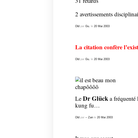
31 retards
2 avertissements disciplinai
Old
par
Gu.
le
20
Mai
2003
La citation confère l’exi
Old
par
Gu.
le
20
Mai
2003
Dr Glück
Le
a fréquenté 
kung fu…
Old
par
-- Zan
le
20
Mai
2003