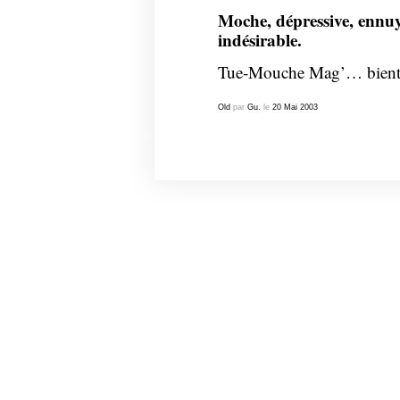
Moche, dépressive, ennuy
indésirable.
Tue-Mouche Mag’… bientôt
Old
par
Gu.
le
20
Mai
2003