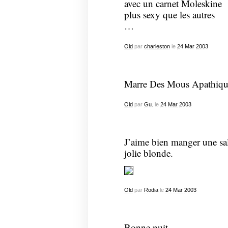
avec un carnet Moleskine
plus sexy que les autres
…
Old
par
charleston
le
24
Mar
2003
Marre Des Mous Apathiq
Old
par
Gu.
le
24
Mar
2003
J’aime bien manger une sa
jolie blonde.
Old
par
Rodia
le
24
Mar
2003
Bonne nuit.