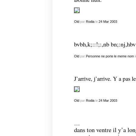
Old
par
Rodia
le
24
Mar
2003
bvbh,k;::!;:,nb bn;:nj,h
Old
par
Personne ne porte le meme nom
l
J’arrive, j’arrive. Y a pas le
Old
par
Rodia
le
24
Mar
2003
…
dans ton ventre il y’a lo