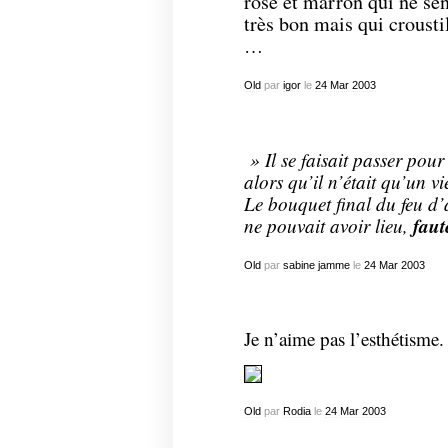
rose et marron qui ne sen
très bon mais qui croustil
…
Old
par
igor
le
24
Mar
2003
» Il se faisait passer pou
alors qu’il n’était qu’un v
Le bouquet final du feu d’a
faut
ne pouvait avoir lieu,
Old
par
sabine jamme
le
24
Mar
2003
Je n’aime pas l’esthétisme.
Old
par
Rodia
le
24
Mar
2003