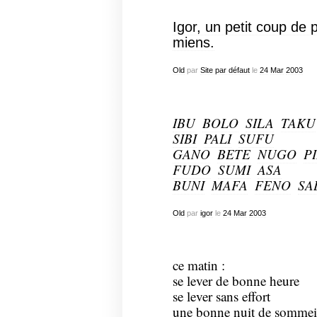
Igor, un petit coup de 
miens.
Old
par
Site par défaut
le
24
Mar
2003
IBU

BOLO

SILA

TAKU
SIBI

PALI

SUFU
GANO

BETE

NUGO

PI
FUDO

SUMI

ASA
BUNI

MAFA

FENO

SA
Old
par
igor
le
24
Mar
2003
ce matin :
se lever de bonne heure
se lever sans effort
une bonne nuit de sommei