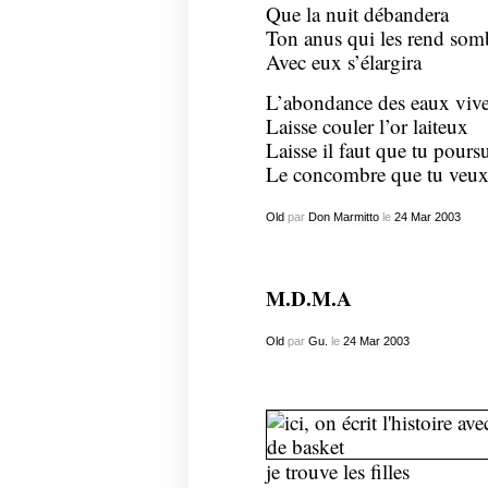
Que la nuit débandera
Ton anus qui les rend som
Avec eux s’élargira
L’abondance des eaux viv
Laisse couler l’or laiteux
Laisse il faut que tu pours
Le concombre que tu veu
Old
par
Don Marmitto
le
24
Mar
2003
M.D.M.A
Old
par
Gu.
le
24
Mar
2003
je trouve les filles