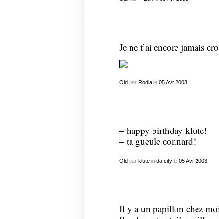
Je ne t’ai encore jamais cro
Old
par
Rodia
le
05
Avr
2003
– happy birthday klute!
– ta gueule connard!
Old
par
klute in da city
le
05
Avr
2003
Il y a un papillon chez moi