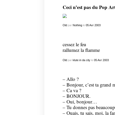
Ceci n’est pas du Pop Ar
Old
par
Nothing
le
05
Avr
2003
cessez le feu
rallumez la flamme
Old
par
klute in da city
le
05
Avr
2003
– Allo ?
– Bonjour, c’est ta grand 
– Ca va ?
– BONJOUR.
– Oui, bonjour…
– Tu donnes pas beaucoup 
– Ouais, tu sais, moi, la fa