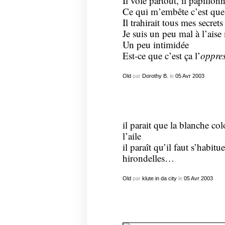
Il vole partout, il papillo
Ce qui m’embête c’est que 
Il trahirait tous mes secret
Je suis un peu mal à l’aise
Un peu intimidée
Est-ce que c’est ça l’
oppre
Old
par
Dorothy B.
le
05
Avr
2003
il parait que la blanche c
l’aile
il paraît qu’il faut s’habit
hirondelles…
Old
par
klute in da city
le
05
Avr
2003