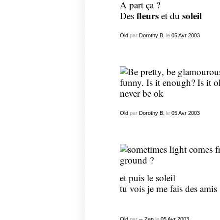
A part ça ?
fleurs
soleil
Des
et du
Old
par
Dorothy B.
le
05
Avr
2003
Old
par
Dorothy B.
le
05
Avr
2003
et puis le soleil
tu vois je me fais des amis
Old
par
-- Zan
le
05
Avr
2003