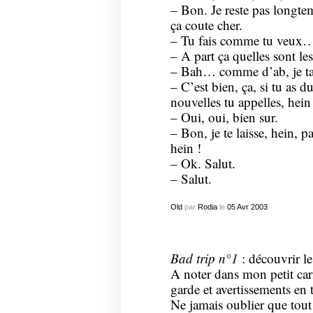
– Bon. Je reste pas longte
ça coute cher.
– Tu fais comme tu veux
– A part ça quelles sont le
– Bah… comme d’ab, je ta
– C’est bien, ça, si tu as d
nouvelles tu appelles, hein
– Oui, oui, bien sur.
– Bon, je te laisse, hein, p
hein !
– Ok. Salut.
– Salut.
Old
par
Rodia
le
05
Avr
2003
Bad trip n°1
: découvrir le
A noter dans mon petit car
garde et avertissements en 
Ne jamais oublier que tout