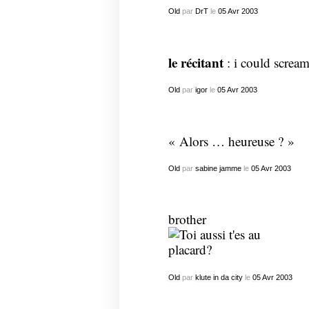
Old
par
DrT
le
05
Avr
2003
le récitant
: i could scream 
Old
par
igor
le
05
Avr
2003
« Alors … heureuse ? »
Old
par
sabine jamme
le
05
Avr
2003
brother
Old
par
klute in da city
le
05
Avr
2003