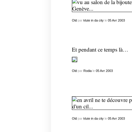
Old
par
klute in da city
le
05
Avr
2003
Et pendant ce temps là…
Old
par
Rodia
le
05
Avr
2003
Old
par
klute in da city
le
05
Avr
2003