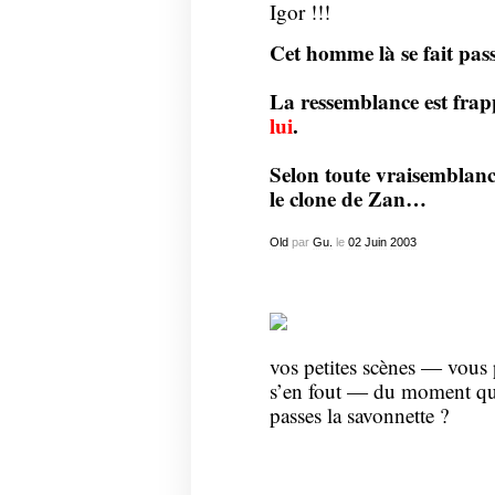
Cet homme là se fait pas
La ressemblance est fr
lui
.
Selon toute vraisemblance
le clone de Zan…
Old
par
Gu.
le
02
Juin
2003
vos petites scènes — vous
s’en fout — du moment qu
passes la savonnette ?