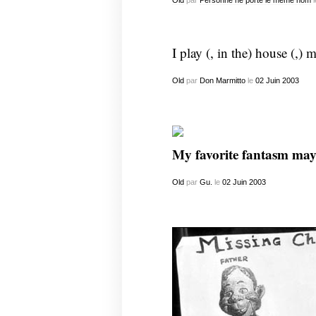
Old
par
Personne ne porte le meme nom
l
I play (, in the) house (,) 
Old
par
Don Marmitto
le
02
Juin
2003
My favorite fantasm ma
Old
par
Gu.
le
02
Juin
2003