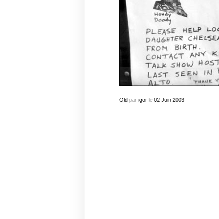
Old
par
igor
le
02
Juin
2003