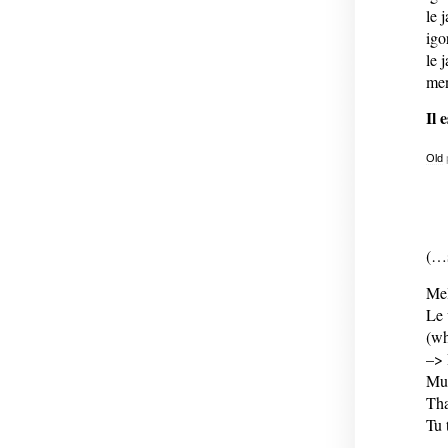
le 
igo
le 
men
Il 
Old
(…s
Mel
Le 
(wh
–> 
Muc
Tha
Tu 
…