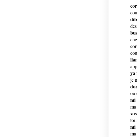
cor
cou
dib
des
bus
che
cor
cou
lla
app
ya 
je 
don
où 
mi 
ma 
vos
toi
mi 
ma 