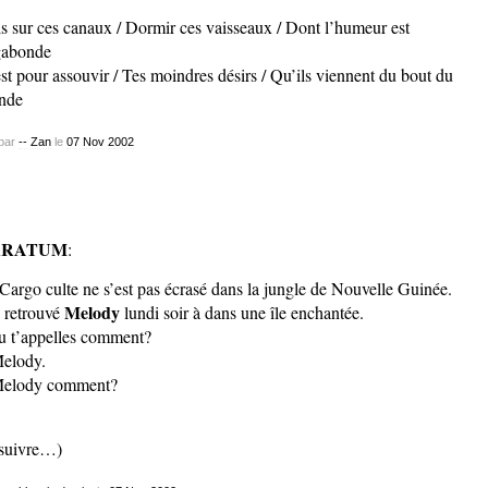
s sur ces canaux / Dormir ces vaisseaux / Dont l’humeur est
gabonde
st pour assouvir / Tes moindres désirs / Qu’ils viennent du bout du
nde
par
-- Zan
le
07
Nov
2002
RRATUM
:
Cargo culte ne s’est pas écrasé dans la jungle de Nouvelle Guinée.
Melody
i retrouvé
lundi soir à dans une île enchantée.
u t’appelles comment?
elody.
Melody comment?
 suivre…)