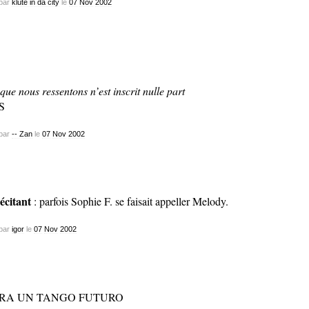
par
klute in da city
le
07
Nov
2002
que nous ressentons n’est inscrit nulle part
S
par
-- Zan
le
07
Nov
2002
récitant
: parfois Sophie F. se faisait appeller Melody.
par
igor
le
07
Nov
2002
RA UN TANGO FUTURO