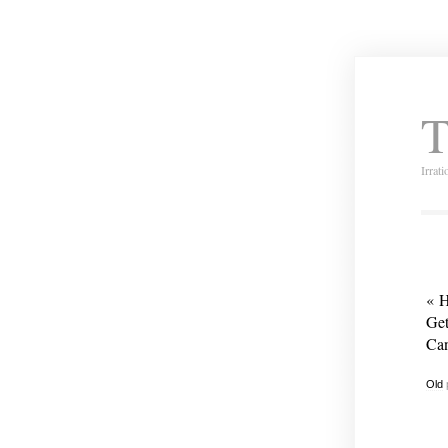
T
Irrat
« H
Get
Can
Old