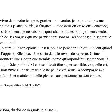
vivre dans votre tempête, gonfler mon ventre, je ne pourrai pas me
er, mais je suis lourde; si fatiguée… monsieur où êtes-vous? enrouée,
 sirène meurt. je ne sais plus quoi chanter. tu es parti. je meurs seule,
ablée. les vagues qui me parviennent sont nauséabondes; elle sentent le
sson mort.
e pleure. Sur son épaule, il est là pour se pencher. Oh oui, il vient quand
e l’appelle. Elle a caché le surin dans le revers de sa veste. Crime
sionnel? Elle a peur, elle tremble, parce qu’aujourd’hui sentez vous la
t qui rôde partout? SI elle se laissait être super sensible, ce quelle est,
e irait vivre à l’écart, mais elle ne peut vivre seule. Accompagnez-la.
e l’a tué, et maintenant, elle pleure, sans personne sur son épaule.
par
Site par défaut
le
07
Nov
2002
e long du dos de la girafe je glisse »