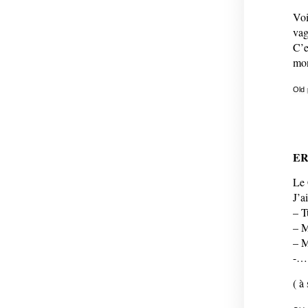
Voi
va
C’e
mo
Old
E
Le 
J’a
– T
– M
– 
-…
( à