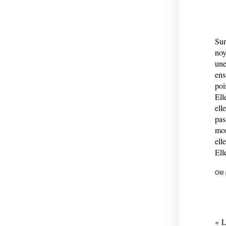
Sur
noy
une
ens
poi
Ell
ell
pas
mor
ell
Ell
Old
« L