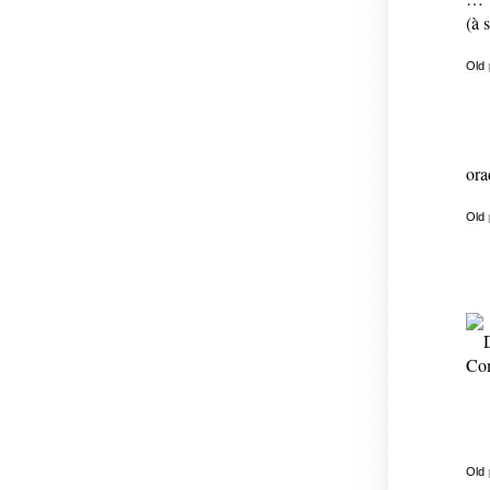
(à 
Old
ora
Old
Com
Old