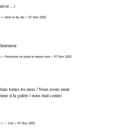
suivre…)
par
klute in da city
le
07
Nov
2002
dmirateur
par
Personne ne porte le meme nom
le
07
Nov
2002
Dans toutes les mers / Nous avons ramé
me si la galère / nous était contée
par
-- Zan
le
07
Nov
2002