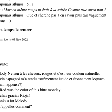
japonais albinos :
Oué
r :
Mais en même temps tu étais à la soirée Cosmic truc aussi non ?
japonais albinos : Oué et cherche pas à en savoir plus (air vaguement
açant)
est temps de rentrer
par
igor
le
07
Nov
2002
uite)
ody Nelson à les cheveux rouges et c’est leur couleur naturelle.
vin espagnol m’a rendu extrêmement lucide et étonnament loquace…
at happens??)
Red was the color of this blue monday.
has gracias Rioja!
nks a lot Melody…
t’appelles comment?