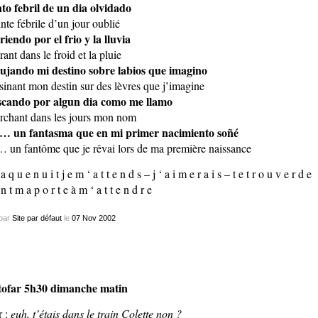
nto febril de un dia olvidado
inte fébrile d’un jour oublié
riendo por el frio y la lluvia
rant dans le froid et la pluie
ujando mi destino sobre labios que imagino
sinant mon destin sur des lèvres que j’imagine
cando por algun dia como me llamo
rchant dans les jours mon nom
… un fantasma que en mi primer nacimiento soñé
… un fantôme que je rêvai lors de ma première naissance
a q u e n u i t j e m ‘ a t t e n d s – j ‘ a i m e r a i s – t e t r o u v e r d e
n t m a p o r t e à m ‘ a t t e n d r e
par
Site par défaut
le
07
Nov
2002
ofar 5h30 dimanche matin
r :
euh, t’étais dans le train Colette non ?