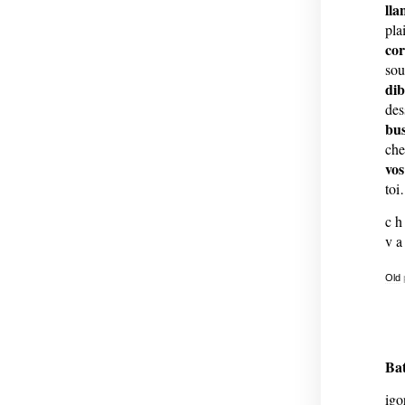
lla
pla
cor
sou
dib
des
bus
che
vos
toi
c h 
v a 
Old
Bat
igo