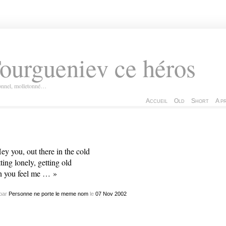
ourgueniev ce héros
ionnel, molletonné…
Accueil
Old
Short
A p
ey you, out there in the cold
ting lonely, getting old
 you feel me … »
par
Personne ne porte le meme nom
le
07
Nov
2002