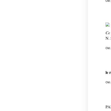
Old
Ce 
N. 
Old
le 
Old
PA