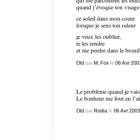
qui me parcourent les entra
quand j’évoque ton visage
ce soleil dans mon coeur
lorsque je sens ton odeur
je veux les oublier,
te les rendre
et me perdre dans le broui
Old
par
M. Fox
le
06
Avr
200
Le problème quand je vais b
Le bonheur me fout en l’ai
Old
par
Rodia
le
06
Avr
200