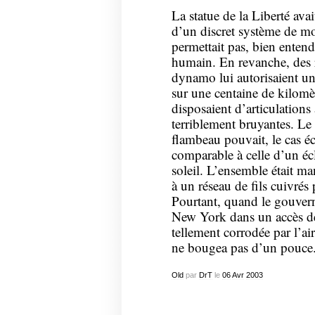
La statue de la Liberté ava
d’un discret système de mo
permettait pas, bien enten
humain. En revanche, des r
dynamo lui autorisaient un
sur une centaine de kilomèt
disposaient d’articulations
terriblement bruyantes. Le c
flambeau pouvait, le cas éc
comparable à celle d’un écla
soleil. L’ensemble était m
à un réseau de fils cuivrés
Pourtant, quand le gouvern
New York dans un accès de f
tellement corrodée par l’air
ne bougea pas d’un pouce
Old
par
DrT
le
06
Avr
2003