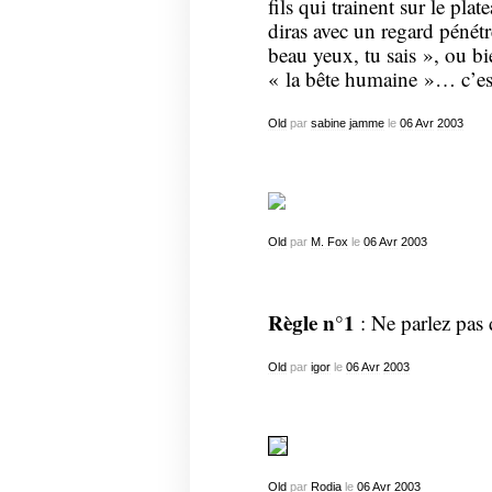
fils qui trainent sur le pl
diras avec un regard pénétré
beau yeux, tu sais », ou bie
« la bête humaine »… c’e
Old
par
sabine jamme
le
06
Avr
2003
Old
par
M. Fox
le
06
Avr
2003
Règle n°1
: Ne parlez pas
Old
par
igor
le
06
Avr
2003
Old
par
Rodia
le
06
Avr
2003