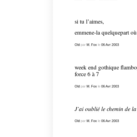
si tu l’aimes,
emmene-la quelquepart où e
Old
par
M. Fox
le
06
Avr
2003
week end gothique flambo
force 6 à 7
Old
par
M. Fox
le
06
Avr
2003
J’ai oublié le chemin de la 
Old
par
M. Fox
le
06
Avr
2003