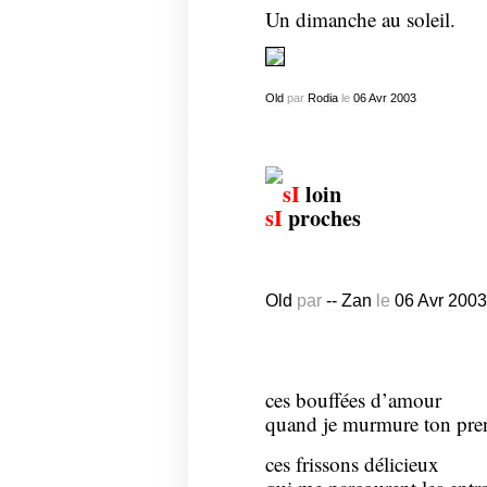
Un dimanche au soleil.
Old
par
Rodia
le
06
Avr
2003
sI
loin
sI
proches
Old
par
-- Zan
le
06
Avr
2003
ces bouffées d’amour
quand je murmure ton pr
ces frissons délicieux