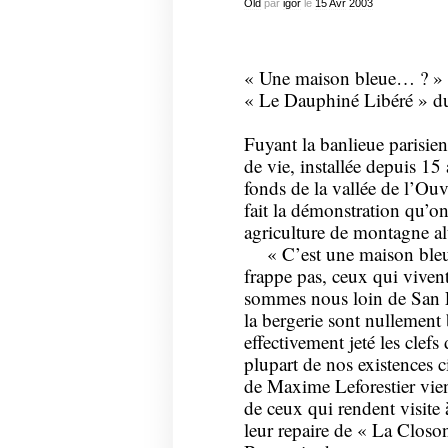
Old
par
igor
le
15
Avr
2003
« Une maison bleue… ? »
« Le Dauphiné Libéré » d
Fuyant la banlieue parisie
de vie, installée depuis 15
fonds de la vallée de l’Ou
fait la démonstration qu’o
agriculture de montagne alt
« C’est une maison bleue,
frappe pas, ceux qui vivent
sommes nous loin de San Fra
la bergerie sont nullement 
effectivement jeté les clefs 
plupart de nos existences c
de Maxime Leforestier vie
de ceux qui rendent visit
leur repaire de « La Closo