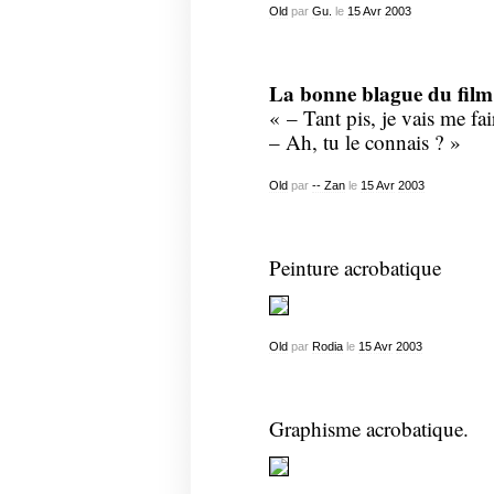
Old
par
Gu.
le
15
Avr
2003
La bonne blague du film 
« – Tant pis, je vais me fai
– Ah, tu le connais ? »
Old
par
-- Zan
le
15
Avr
2003
Peinture acrobatique
Old
par
Rodia
le
15
Avr
2003
Graphisme acrobatique.