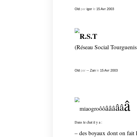
Old
par
igor
le
15
Avr
2003
R.S.T
(Réseau Social Tourguenis
Old
par
-- Zan
le
15
Avr
2003
â
ââ
âââ
ôô
miao
gro
Dans le chat il y a :
– des boyaux dont on fait l