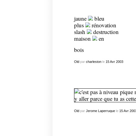
jaune
bleu
plus
rénovation
slash
destruction
maison
en
bois
Old
par
charleston
le
15
Avr
2003
Old
par
Jerome Laperruque
le
15
Avr
200