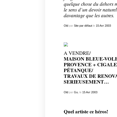
quelque chose du dehors m
le sens d’un devoir naturel :
davantage que les autres.
Old
par
Site par défaut
le
15
Avr
2003
A VENDRE/
MAISON BLEUE-VOLE
PROVENCE + CIGALE
PÉTANQUE/
TRAVAUX DE RENOVA
SERIEUSEMENT…
Old
par
Gu.
le
15
Avr
2003
Quel artiste ce héros!