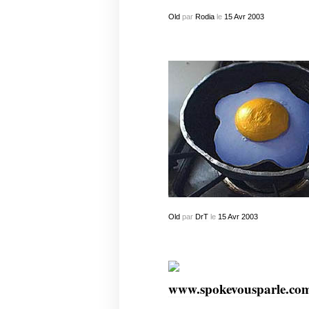
Old
par
Rodia
le
15
Avr
2003
Old
par
DrT
le
15
Avr
2003
www.spokevousparle.co