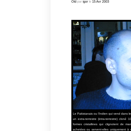
Old
par
igor
le
15
Avr
2003
Le Pakistanais ou l’Indien qui vend dans le
un extra-terrestre (intra-terrestre) cloné
formes cristallines qui clignotent de man
achetées ou servent-elles uniquement à n