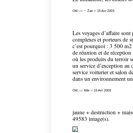
Old
par
-- Zan
le
15
Avr
2003
Les voyages d’affaire sont 
complexes et porteurs de st
c’est pourquoi : 3 500 m2 
de réunion et de réception
où les produits du terroir 
un service d’exception au d
service voiturier et salon d
dans un environnement un
Old
par
felix
le
15
Avr
2003
jaune + destruction + mais
49583 image(s).