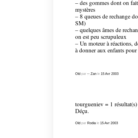
– des gommes dont on fait 
mystères
– 8 queues de rechange don
SM)
– quelques âmes de recha
on est peu scrupuleux
– Un moteur à réactions, d
à donner aux enfants pour 
Old
par
-- Zan
le
15
Avr
2003
tourgueniev = 1 résultat(s
Déçu.
Old
par
Rodia
le
15
Avr
2003