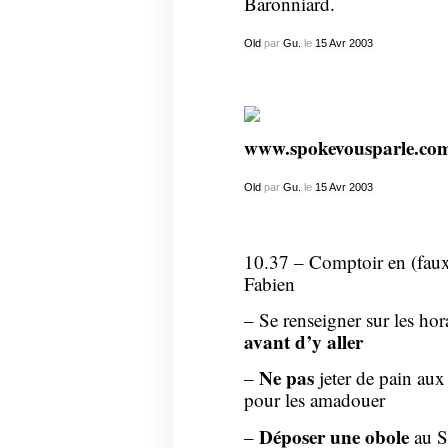
Baronniard.
Old
par
Gu.
le
15
Avr
2003
www.spokevousparle.co
Old
par
Gu.
le
15
Avr
2003
10.37 – Comptoir en (faux
Fabien
– Se renseigner sur les hor
avant d’y aller
Ne pas
–
jeter de pain au
pour les amadouer
Déposer une obole
–
au S