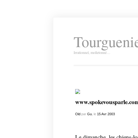
Tourguenie
Irrationnel, molletonné…
www.spokevousparle.co
Old
par
Gu.
le
15
Avr
2003
Le dimanche, les chiens-l