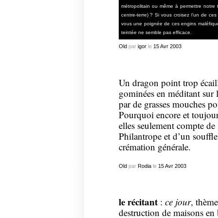
métropolitain ou même à permettre notre t
centre-terre) ? Si vous croisez l’un de ce
vous une poignée de ces engins maléfiques
teintée ne semble pas efficace.
Old
par
igor
le
15
Avr
2003
Un dragon point trop écail
gominées en méditant sur le
par de grasses mouches pou
Pourquoi encore et toujour
elles seulement compte de l
Philantrope et d’un souffle
crémation générale.
Old
par
Rodia
le
15
Avr
2003
le récitant
:
ce jour
, thème
destruction de maisons en 