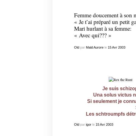
Femme doucement à son m
« Je t’ai préparé un petit 
Mari hurlant à sa femme:
« Avec qui??? »
Old
par
Mald Aurore
le
15
Avr
2003
Je suis schizo
Una solus victus n
Si seulement je conn
Les schtroumpfs détru
Old
par
igor
le
15
Avr
2003