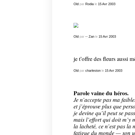
Old
par
Rodia
le
15
Avr
2003
Old
par
-- Zan
le
15
Avr
2003
je t’offre des fleurs aussi 
Old
par
charleston
le
15
Avr
2003
Parole vaine du héros.
Je n’accepte pas ma faible
et j’éprouve plus que perso
je devine qu’il peut se pas
mais l’effort qui doit m’y
la lacheté, ce n’est pas la 
fatigue du monde — son us