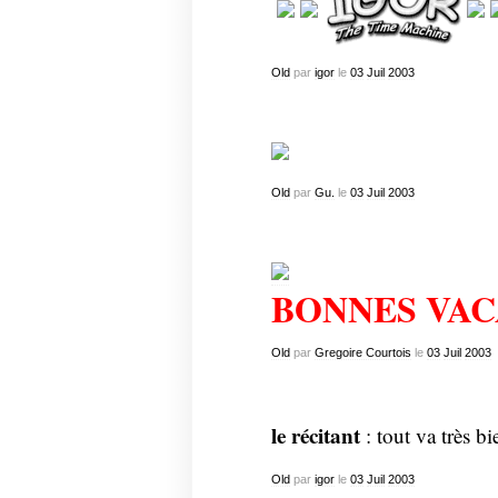
Old
par
igor
le
03
Juil
2003
Old
par
Gu.
le
03
Juil
2003
BONNES VAC
Old
par
Gregoire Courtois
le
03
Juil
2003
le récitant
: tout va très bi
Old
par
igor
le
03
Juil
2003