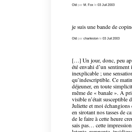
Old
par
M. Fox
le
03
Juil
2003
je suis une bande de copin
Old
par
charleston
le
03
Juil
2003
[…] Un jour, donc, peu aprè
été envahi d’un sentiment 
inexplicable ; une sensatio
qu’indescriptible. Ce matin
déjeuner, en toute simplici
même de « banale ». A prio
visible n’était susceptible 
Juliette et moi échangions
en sirotant nos tasses de 
de le faire à cette heure cr
sais pas… cette impression 
latente, rampante, insidieus