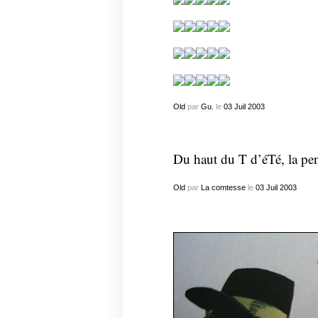
Old
par
Gu.
le
03
Juil
2003
Du haut du T d’éTé, la pen
Old
par
La comtesse
le
03
Juil
2003