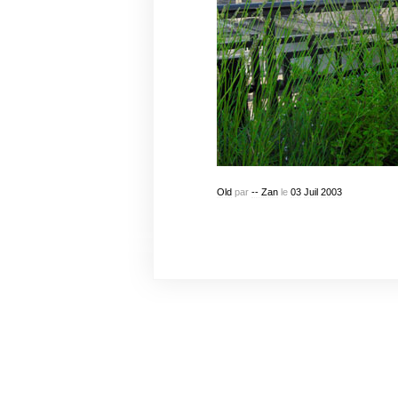
Old
par
-- Zan
le
03
Juil
2003