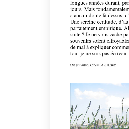
longues années durant, par
jours. Mais fondamentalem
a aucun doute là-dessus, c’e
Une sereine certitude, d’au
parfaitement empirique. A
suite ? Je ne vous cache 
souvenirs soient effroyable
de mal à expliquer commen
tout je ne suis pas écrivain
Old
par
Jean-YES
le
03
Juil
2003