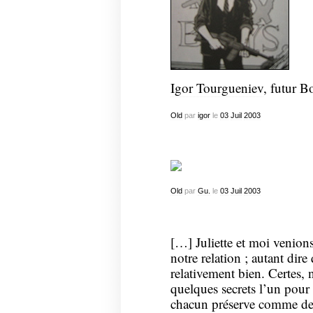
Igor Tourgueniev
, futur 
Old
par
igor
le
03
Juil
2003
Old
par
Gu.
le
03
Juil
2003
[…] Juliette et moi venions
notre relation ; autant dir
relativement bien. Certes,
quelques secrets l’un pour 
chacun préserve comme des 