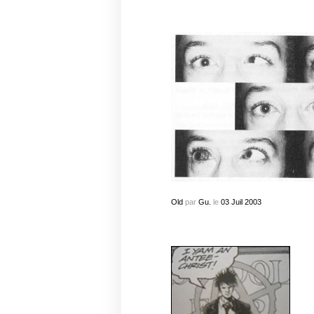
Old
par
Gu.
le
03
Juil
2003