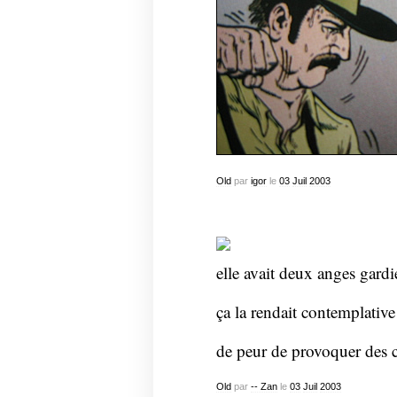
Old
par
igor
le
03
Juil
2003
elle avait deux anges gardi
ça la rendait contemplative
de peur de provoquer des c
Old
par
-- Zan
le
03
Juil
2003