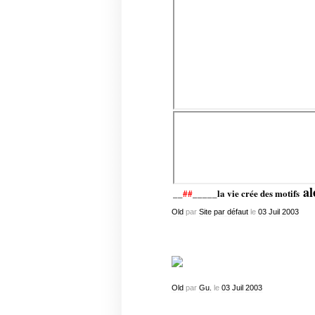
al
__
##
_____la vie crée des motifs
Old
par
Site par défaut
le
03
Juil
2003
Old
par
Gu.
le
03
Juil
2003