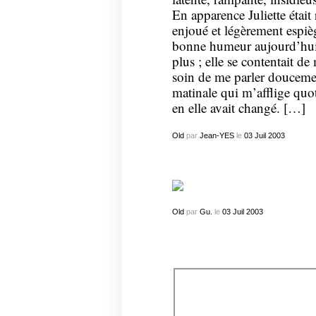
En apparence Juliette était
enjoué et légèrement espièg
bonne humeur aujourd’hui »
plus ; elle se contentait de
soin de me parler doucemen
matinale qui m’afflige qu
en elle avait changé. […]
Old
par
Jean-YES
le
03
Juil
2003
Old
par
Gu.
le
03
Juil
2003