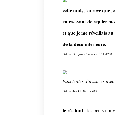
cette nuit, j’ai rêvé que 
en essayant de replier mon
et que je me réveillais au
de la déco intérieure.
Old
par
Gregoire Courtois
le
07
Juil
2003
Vais tenter d’avancer ave
Old
par
Amok
le
07
Juil
2003
le récitant
: les petits nou