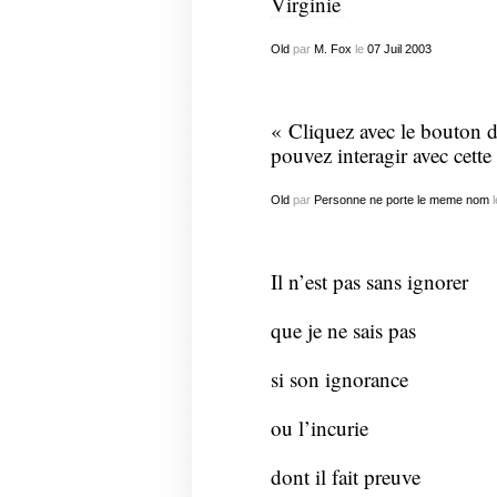
Old
par
M. Fox
le
07
Juil
2003
« Cliquez avec le bouton 
pouvez interagir avec cette
Old
par
Personne ne porte le meme nom
l
Il n’est pas sans ignorer
que je ne sais pas
si son ignorance
ou l’incurie
dont il fait preuve