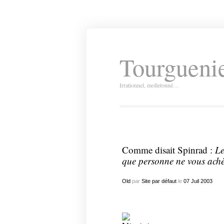
Tourguenie
Irrationnel, molletonné…
Comme disait Spinrad :
Le
que personne ne vous achè
Old
par
Site par défaut
le
07
Juil
2003