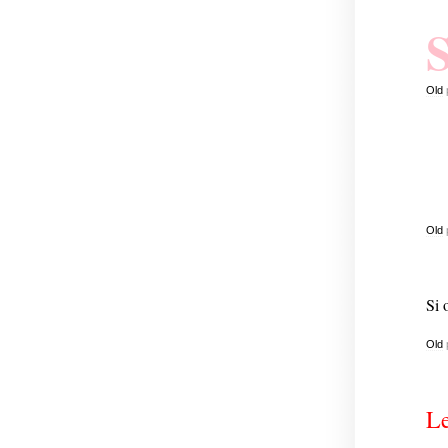
Old
Old
Si 
Old
Le