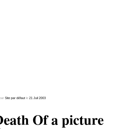
par
Site par défaut
le
21
Juil
2003
eath Of a picture