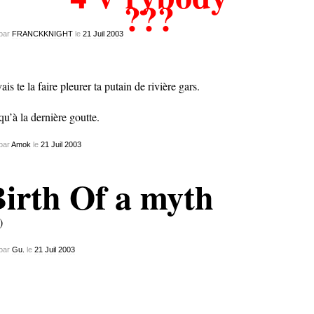
???
par
FRANCKKNIGHT
le
21
Juil
2003
vais te la faire pleurer ta putain de rivière gars.
qu’à la dernière goutte.
par
Amok
le
21
Juil
2003
irth Of a myth
)
par
Gu.
le
21
Juil
2003