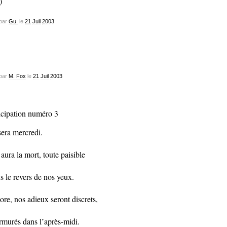
)
par
Gu.
le
21
Juil
2003
par
M. Fox
le
21
Juil
2003
icipation numéro 3
sera mercredi.
y aura la mort, toute paisible
s le revers de nos yeux.
ore, nos adieux seront discrets,
murés dans l’après-midi.