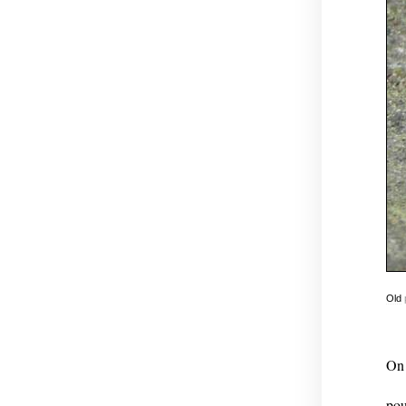
Old
On 
pou