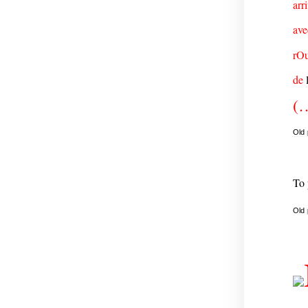
arr
av
rO
de
(
Old
To 
Old