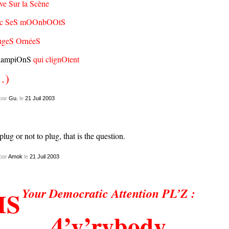
ive Sur la Scène
ec SeS mOOnbOOtS
ugeS OrnéeS
lampiOnS
qui clignOtent
…)
par
Gu.
le
21
Juil
2003
plug or not to plug, that is the question.
par
Amok
le
21
Juil
2003
Your Democratic Attention PL’Z :
IS
4’v’rybody