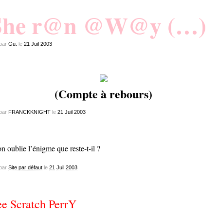
She r@n @W@y (…)
par
Gu.
le
21
Juil
2003
(Compte à rebours)
par
FRANCKKNIGHT
le
21
Juil
2003
on oublie l’énigme que reste-t-il ?
par
Site par défaut
le
21
Juil
2003
e Scratch PerrY