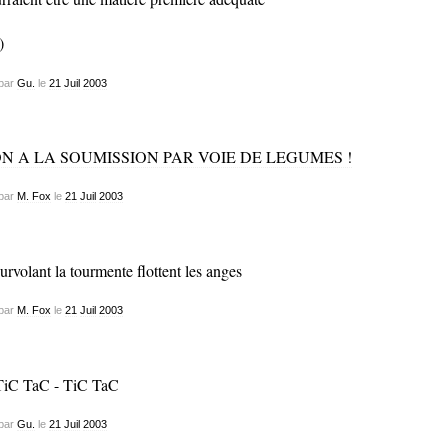
)
par
Gu.
le
21
Juil
2003
N A LA SOUMISSION PAR VOIE DE LEGUMES !
par
M. Fox
le
21
Juil
2003
par
M. Fox
le
21
Juil
2003
par
Gu.
le
21
Juil
2003