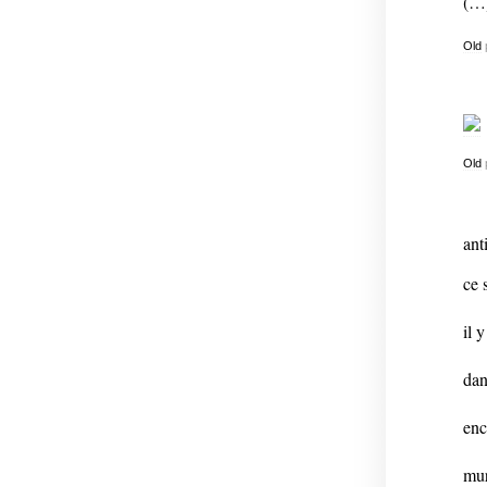
(…
Old
Old
ant
ce 
il 
dan
enc
mur