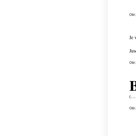
Old
Je 
Jus
Old
B
(…
Old