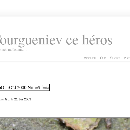
ourgueniev ce héros
ionnel, molletonné…
Accueil
Old
Short
A p
par
Gu.
le
21
Juil
2003