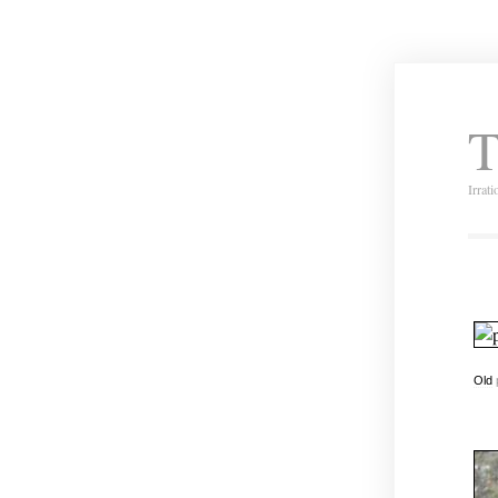
T
Irrat
Old