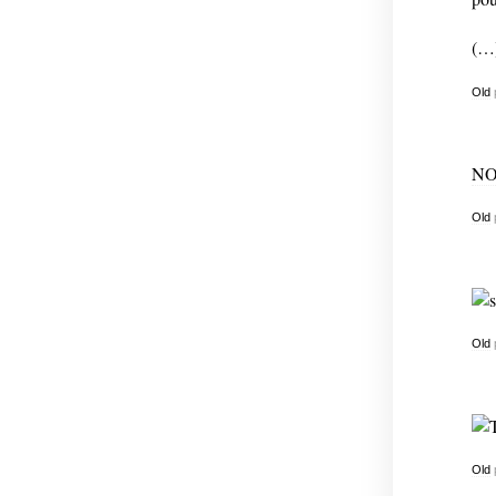
(…
Old
NO
Old
Old
Old