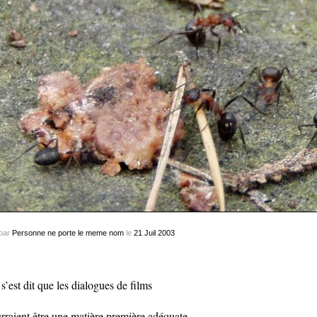
par
Personne ne porte le meme nom
le
21
Juil
2003
s’est dit que les dialogues de films
rraient être une matière première adéquate