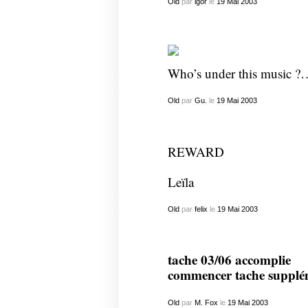
Old
par
igor
le
19
Mai
2003
Who’s under this music 
Old
par
Gu.
le
19
Mai
2003
REWARD
Leïla
Old
par
felix
le
19
Mai
2003
tache 03/06 accomplie
commencer tache supplé
Old
par
M. Fox
le
19
Mai
2003