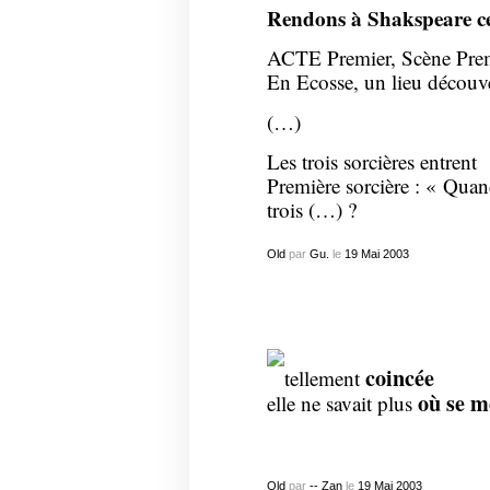
Rendons à Shakspeare ce 
ACTE Premier, Scène Pre
En Ecosse, un lieu découver
(…)
Les trois sorcières entrent
Première sorcière : « Quan
trois (…) ?
Old
par
Gu.
le
19
Mai
2003
coincée
tellement
où se m
elle ne savait plus
Old
par
-- Zan
le
19
Mai
2003