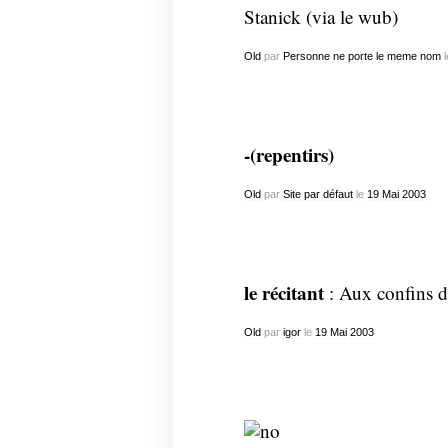
Stanick
(via le wub)
Old
par
Personne ne porte le meme nom
l
-(repentirs)
Old
par
Site par défaut
le
19
Mai
2003
le récitant
: Aux confins d
Old
par
igor
le
19
Mai
2003