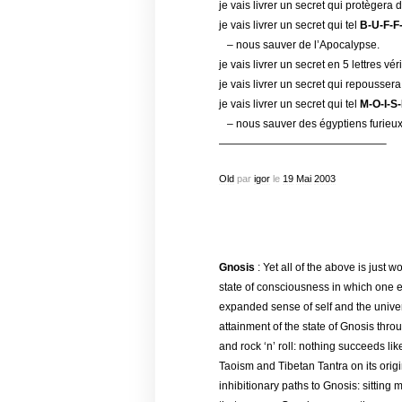
je vais livrer un secret qui protègera 
je vais livrer un secret qui tel
B-U-F-F
– nous sauver de l’Apocalypse.
je vais livrer un secret en 5 lettres vér
je vais livrer un secret qui repousser
je vais livrer un secret qui tel
M-O-I-S
– nous sauver des égyptiens furieux
———————————————–
Old
par
igor
le
19
Mai
2003
Gnosis
: Yet all of the above is just
state of consciousness in which one 
expanded sense of self and the unive
attainment of the state of Gnosis thr
and rock ‘n’ roll: nothing succeeds li
Taoism and Tibetan Tantra on its origin
inhibitionary paths to Gnosis: sitting 