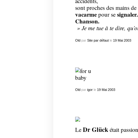
accidents,
sont proches des mains de l
vacarme
signaler.
pour se
Chanson.
» Je me tue à te dire, qu’
Old
par
Site par défaut
le
19
Mai
2003
Old
par
igor
le
19
Mai
2003
Dr Glück
Le
était passio