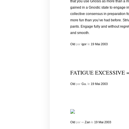
that you use Gnosis as more than a me
gained in a Gnostic state to engage i
collective consensus in preparation fo
more fun than you’ve had before. Striv
pants. Engage fully and without regret 
and smooth
.
Old
par
igor
le
19
Mai
2003
FATIGUE EXCESSIVE =
Old
par
Gu.
le
19
Mai
2003
Old
par
-- Zan
le
19
Mai
2003