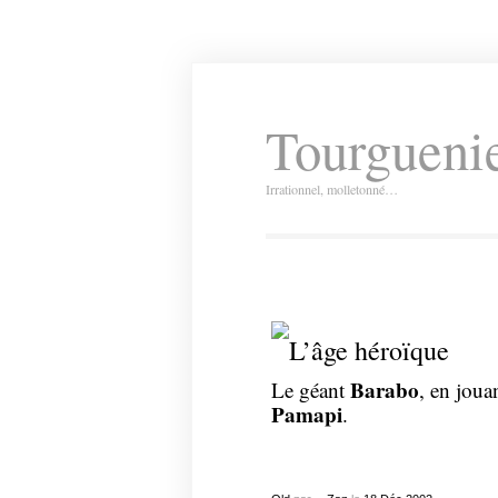
Tourguenie
Irrationnel, molletonné…
L’âge héroïque
Barabo
Le géant
, en jouan
Pamapi
.