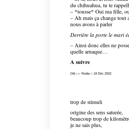
du chihuahua, tu te rappe
– *tousse* Oui ma fille, 
– Ah mais ça change tout
nous avons à parler
Derrière la porte le mari é
– Ainsi donc elles ne possé
quelle arnaque…
A suivre
Old
par
Rodia
le
18
Déc
2002
trop de stimuli
origine des sens saturée,
beaucoup trop de kilomètre
je ne sais plus,