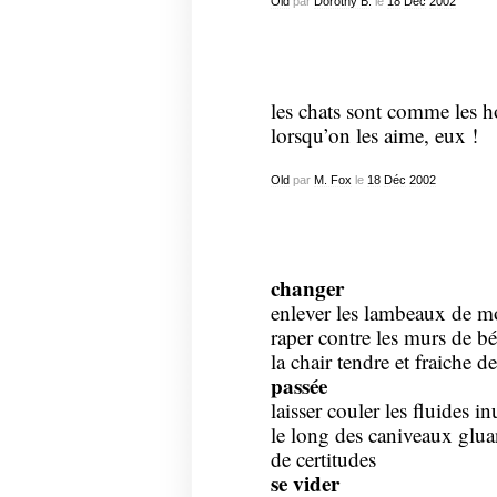
Old
par
Dorothy B.
le
18
Déc
2002
les chats sont comme les h
lorsqu’on les aime, eux !
Old
par
M. Fox
le
18
Déc
2002
changer
enlever les lambeaux de m
raper contre les murs de b
la chair tendre et fraiche d
passée
laisser couler les fluides in
le long des caniveaux glua
de certitudes
se vider