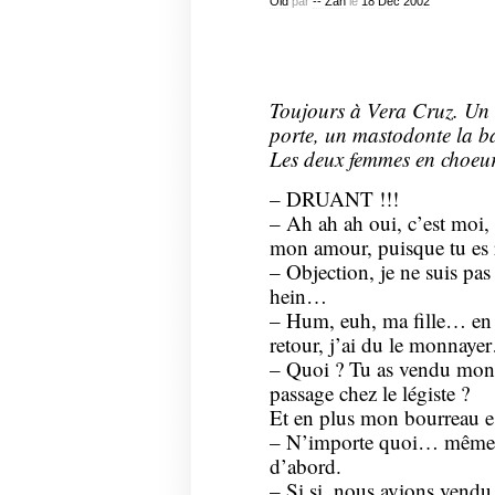
Old
par
-- Zan
le
18
Déc
2002
Toujours à Vera Cruz. Un b
porte, un mastodonte la ba
Les deux femmes en choeur
– DRUANT !!!
– Ah ah ah oui, c’est moi, e
mon amour, puisque tu es r
– Objection, je ne suis pas 
hein…
– Hum, euh, ma fille… e
retour, j’ai du le monnaye
– Quoi ? Tu as vendu mon 
passage chez le légiste ?
Et en plus mon bourreau es
– N’importe quoi… même pas
d’abord.
– Si si, nous avions vendu