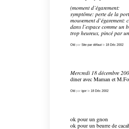
(moment d’égarement:
symptôme: perte de la por
mouvement d’égarement: co
dans l’espace comme un ba
trop heureux, pincé par u
Old
par
Site par défaut
le
18
Déc
2002
Mercredi 18 décembre 20
diner avec
Maman
et
M.Fo
Old
par
igor
le
18
Déc
2002
ok pour un gnon
ok pour un beurre de caca