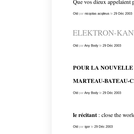
Que vos dieux appelaient
Old
par
nicqolas acqileus
le
29
Déc
2003
ELEKTRON-KANI
Old
par
Any Body
le
29
Déc
2003
POUR LA NOUVELLE
MARTEAU-BATEAU-CA
Old
par
Any Body
le
29
Déc
2003
le récitant
: close the worl
Old
par
igor
le
29
Déc
2003