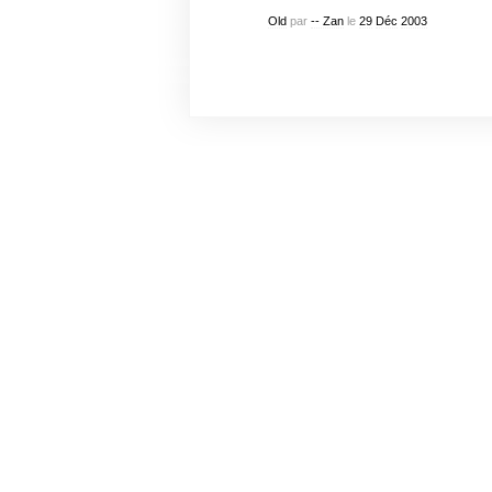
Old
par
-- Zan
le
29
Déc
2003