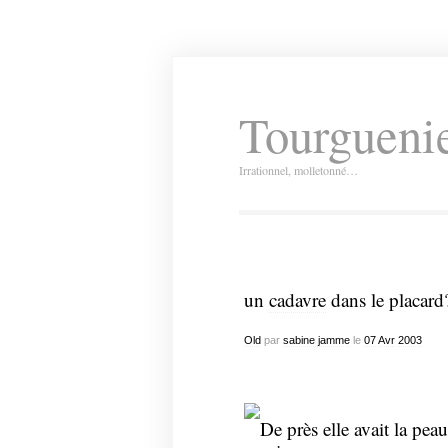
Tourguenie
Irrationnel, molletonné…
un
cadavre
dans le placard
Old
par
sabine jamme
le
07
Avr
2003
De près elle avait la peau