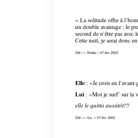
« La solitude offre à l’ho
un double avantage : le pre
second de n’être pas avec l
Cette nuit, je serai donc 
Old
par
Rodia
le
07
Avr
2003
Elle
: »Je crois en l’avant-
Lui
: »Moi je surf’ sur la
elle le quitta aussitôt!!!
Old
par
Gu.
le
07
Avr
2003