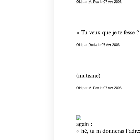
Old
par
M. Fox
le
07
Avr
2003
« Tu veux que je te fesse ? 
Old
par
Rodia
le
07
Avr
2003
(mutisme)
Old
par
M. Fox
le
07
Avr
2003
again :
« hé, tu m’donneras l’adr