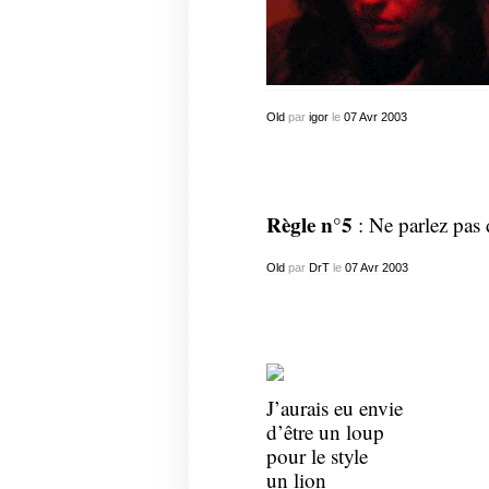
Old
par
igor
le
07
Avr
2003
Règle n°5
: Ne parlez pas 
Old
par
DrT
le
07
Avr
2003
J’aurais eu envie
d’être un loup
pour le style
un lion