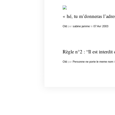
« hé, tu m’donneras l’adr
Old
par
sabine jamme
le
07
Avr
2003
Règle n°2 : “Il est interdit
Old
par
Personne ne porte le meme nom
l