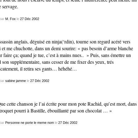
e servage.
par
M. Fox
le
27
Déc
2002
ssassin anglais, déguisé en ninja(‘rdin), tourne son regard acéré vers
 et me chuchotte, dans un demi sourire: « pas besoin d’arme blanche
r faire ça; quand je tue, c’est à mains nues.. » Puis, sans émettre un
l son supplémentaire, sans cesser de me fixer des yeux, trés
icatement, il retira ses gants… héhéhé…
par
sabine jamme
le
27
Déc
2002
ue cette chanson je l’ai écrite pour mon pote Rachid, qu’est mort, dans
troquet pourri à Bastille, ébouillanté par son chocolat … »
par
Personne ne porte le meme nom
le
27
Déc
2002