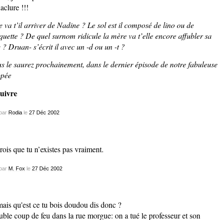
aclure !!!
 va t’il arriver de Nadine ? Le sol est il composé de lino ou de
uette ? De quel surnom ridicule la mère va t’elle encore affubler sa
le ? Druan- s’écrit il avec un -d ou un -t ?
s le saurez prochainement, dans le dernier épisode de notre fabuleuse
pée
uivre
par
Rodia
le
27
Déc
2002
crois que tu n’existes pas vraiment.
par
M. Fox
le
27
Déc
2002
ble coup de feu dans la rue morgue: on a tué le professeur et son