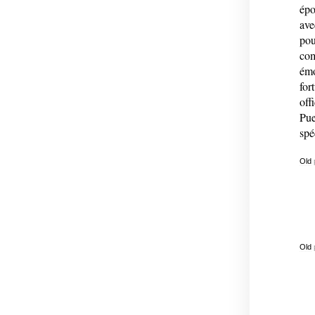
épo
ave
pou
com
émo
for
off
Pue
spé
Old
Old