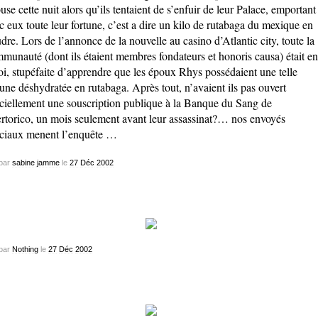
use cette nuit alors qu’ils tentaient de s’enfuir de leur Palace, emportant
c eux toute leur fortune, c’est a dire un kilo de rutabaga du mexique en
dre. Lors de l’annonce de la nouvelle au casino d’Atlantic city, toute la
munauté (dont ils étaient membres fondateurs et honoris causa) était en
i, stupéfaite d’apprendre que les époux Rhys possédaient une telle
tune déshydratée en rutabaga. Après tout, n’avaient ils pas ouvert
iciellement une souscription publique à la Banque du Sang de
rtorico, un mois seulement avant leur assassinat?… nos envoyés
ciaux menent l’enquête …
par
sabine jamme
le
27
Déc
2002
par
Nothing
le
27
Déc
2002