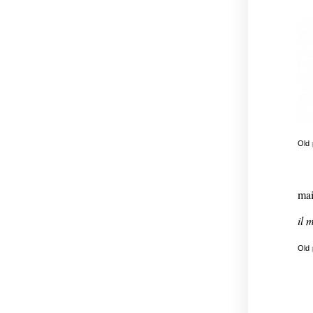
Old
mai
il m
Old