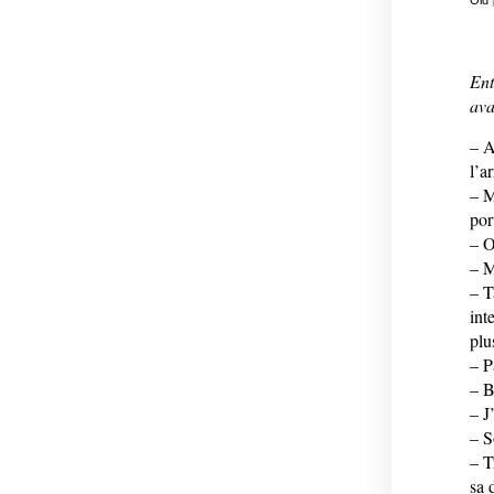
Ent
ava
– A
l’a
– M
por
– O
– M
– T
int
plu
– P
– B
– J
– S
– T
sa d