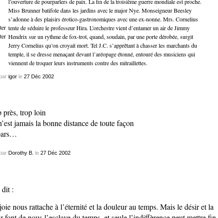
l’ouverture de pourparlers de paix. La fin de la troisième guerre mondiale est proche.
Miss Brunner batifole dans les jardins avec le major Nye. Monseigneur Beesley
s’adonne à des plaisirs érotico-gastronomiques avec une ex-nonne. Mrs. Cornelius
tente de séduire le professeur Hira. L’orchestre vient d’entamer un air de Jimmy
Hendrix sur un rythme de fox-trot, quand, soudain, par une porte dérobée, surgit
Jerry Cornelius qu’on croyait mort. Tel J.C. s’apprêtant à chasser les marchants du
temple, il se dresse menaçant devant l’aréopage étonné, entouré des musiciens qui
viennent de troquer leurs instruments contre des mitraillettes.
par
igor
le
27
Déc
2002
p près, trop loin
n’est jamais la bonne distance de toute façon
pars…
par
Dorothy B.
le
27
Déc
2002
 dit :
joie nous rattache à l’éternité et la douleur au temps. Mais le désir et la
r font de nous l’esclave du temps, et seule l’indiffèrence peut mettre fin