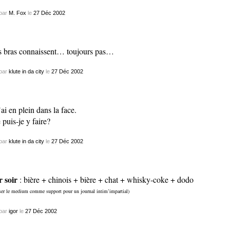
par
M. Fox
le
27
Déc
2002
 bras connaissent… toujours pas…
par
klute in da city
le
27
Déc
2002
t’ai en plein dans la face.
 puis-je y faire?
par
klute in da city
le
27
Déc
2002
r soir
: bière + chinois + bière + chat + whisky-coke + dodo
iser le medium comme support pour un journal intim’impartial)
par
igor
le
27
Déc
2002