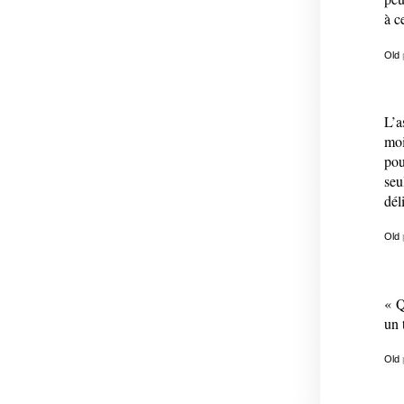
à c
Old
L’a
moi
pou
seu
dél
Old
« Q
un 
Old