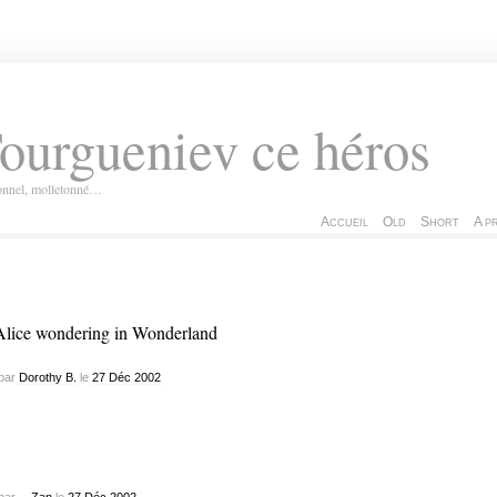
ourgueniev ce héros
ionnel, molletonné…
Accueil
Old
Short
A p
par
Dorothy B.
le
27
Déc
2002
par
-- Zan
le
27
Déc
2002