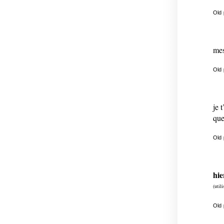
Old
mes
Old
je 
que
Old
hie
(util
Old