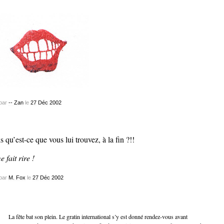
par
-- Zan
le
27
Déc
2002
s qu’est-ce que vous lui trouvez, à la fin ?!!
e fait rire !
par
M. Fox
le
27
Déc
2002
La fête bat son plein. Le gratin international s’y est donné rendez-vous avant