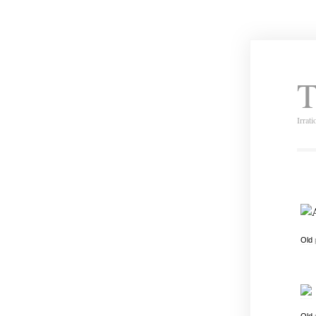
T
Irrat
Old
Old