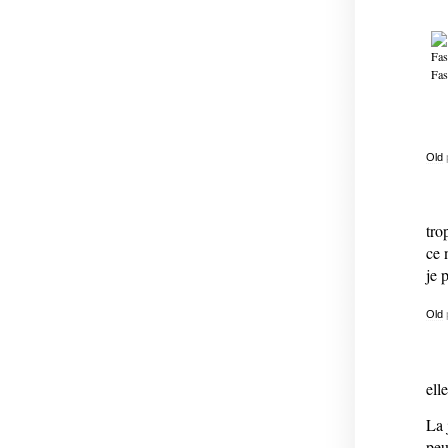
Old
tro
ce 
je 
Old
elle
La 
peu