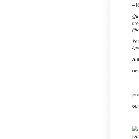
– R
Que
moq
fil
Vou
épo
A s
Old
je 
Old
Dou