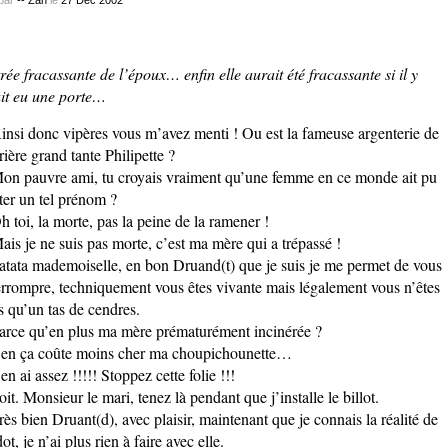
rée fracassante de l’époux… enfin elle aurait été fracassante si il y
it eu une porte…
insi donc vipères vous m’avez menti ! Ou est la fameuse argenterie de
rrière grand tante Philipette ?
on pauvre ami, tu croyais vraiment qu’une femme en ce monde ait pu
ter un tel prénom ?
h toi, la morte, pas la peine de la ramener !
ais je ne suis pas morte, c’est ma mère qui a trépassé !
atata mademoiselle, en bon Druand(t) que je suis je me permet de vous
errompre, techniquement vous êtes vivante mais légalement vous n’êtes
s qu’un tas de cendres.
arce qu’en plus ma mère prématurément incinérée ?
en ça coûte moins cher ma choupichounette…
’en ai assez !!!!! Stoppez cette folie !!!
oit. Monsieur le mari, tenez là pendant que j’installe le billot.
rès bien Druant(d), avec plaisir, maintenant que je connais la réalité de
ot, je n’ai plus rien à faire avec elle.