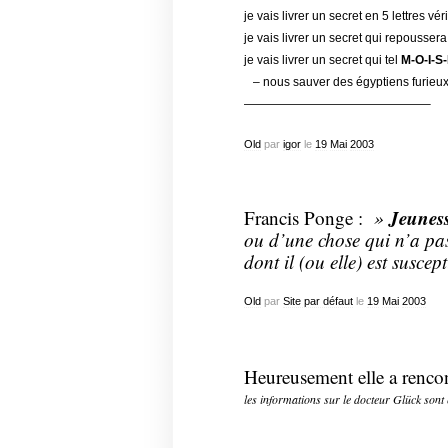
je vais livrer un secret en 5 lettres vér
je vais livrer un secret qui repousser
je vais livrer un secret qui tel
M-O-I-S
– nous sauver des égyptiens furieux
———————————————–
Old
par
igor
le
19
Mai
2003
Jeunes
Francis Ponge :
»
ou d’une chose qui n’a pas
dont il (ou elle) est suscept
Old
par
Site par défaut
le
19
Mai
2003
Heureusement elle a renco
les informations sur le docteur Glück sont 