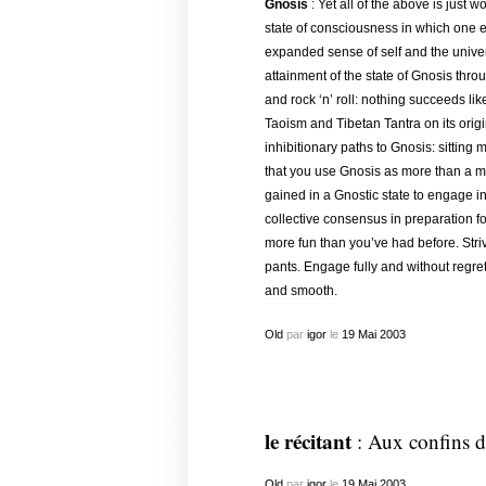
Gnosis
: Yet all of the above is just
state of consciousness in which one 
expanded sense of self and the unive
attainment of the state of Gnosis thr
and rock ‘n’ roll: nothing succeeds li
Taoism and Tibetan Tantra on its origin
inhibitionary paths to Gnosis: sitting 
that you use Gnosis as more than a me
gained in a Gnostic state to engage i
collective consensus in preparation fo
more fun than you’ve had before. Striv
pants. Engage fully and without regret 
and smooth
.
Old
par
igor
le
19
Mai
2003
le récitant
: Aux confins d
Old
par
igor
le
19
Mai
2003