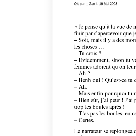
Old
par
-- Zan
le
19
Mai
2003
« Je pense qu’à la vue de m
finir par s’apercevoir que 
– Soit, mais il y a des mom
les choses …
– Tu crois ?
– Evidemment, sinon tu vas 
femmes adorent qu’on leur 
– Ah ?
– Benh oui ! Qu’est-ce tu c
– Ah.
– Mais enfin pourquoi tu ne
– Bien sûr, j’ai peur ! J’ai 
trop les boules après !
– T’as pas les boules, en 
– Certes.
Le narrateur se replongea 