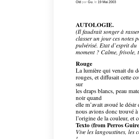
Old
par
Gu.
le
19
Mai
2003
AUTOLOGIE.
(Il faudrait songer à rasse
classer un jour ces notes p
pulvérisé. Etat d’esprit du
moment ? Calme, frivole, to
Rouge
La lumière qui venait du de
rouges, et diffusait cette 
sur
les draps blancs, peau mate 
noir quand
elle m’avait avoué le désir
nous avions donc trouvé à
l’origine de la couleur, et 
Texto (from Perros Guire
Vive les langoustines, les c
!