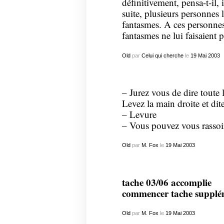
définitivement, pensa-t-il, i
suite, plusieurs personnes 
fantasmes. A ces personnes
fantasmes ne lui faisaient 
Old
par
Celui qui cherche
le
19
Mai
2003
– Jurez vous de dire toute la
Levez la main droite et di
– Levure
– Vous pouvez vous rassoi
Old
par
M. Fox
le
19
Mai
2003
tache 03/06 accomplie
commencer tache supplé
Old
par
M. Fox
le
19
Mai
2003