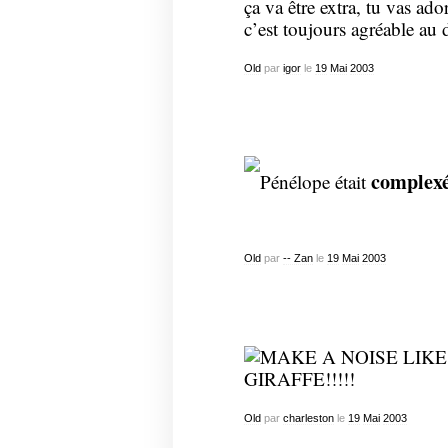
ça va être extra, tu vas ado
c’est toujours agréable au
Old
par
igor
le
19
Mai
2003
complex
Pénélope était
Old
par
-- Zan
le
19
Mai
2003
Old
par
charleston
le
19
Mai
2003