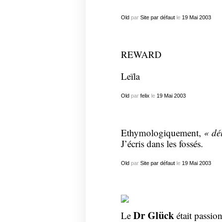
Old
par
Site par défaut
le
19
Mai
2003
REWARD
Leïla
Old
par
felix
le
19
Mai
2003
Ethymologiquement,
« dél
J’écris dans les fossés.
Old
par
Site par défaut
le
19
Mai
2003
Dr Glück
Le
était passio