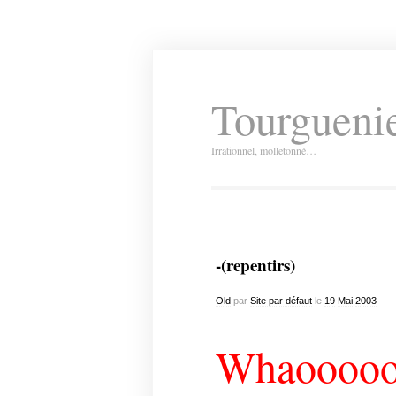
Tourguenie
Irrationnel, molletonné…
-(repentirs)
Old
par
Site par défaut
le
19
Mai
2003
Whaoooo