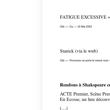
FATIGUE EXCESSIVE =
Old
par
Gu.
le
19
Mai
2003
Stanick
(via le wub)
Old
par
Personne ne porte le meme nom
l
Rendons à Shakspeare ce 
ACTE Premier, Scène Pre
En Ecosse, un lieu découver
(…)