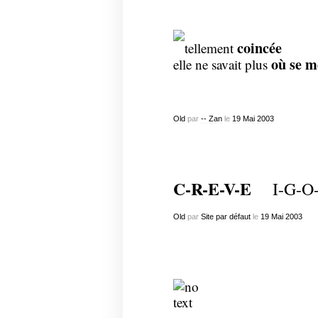
coincée
tellement
où se m
elle ne savait plus
Old
par
-- Zan
le
19
Mai
2003
C-R-E-V-E
I-G-O
Old
par
Site par défaut
le
19
Mai
2003