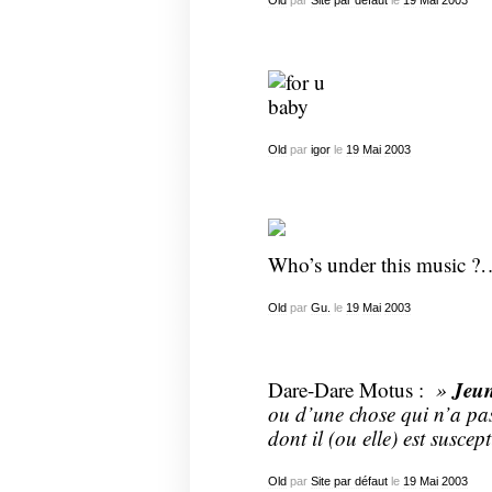
Old
par
Site par défaut
le
19
Mai
2003
Old
par
igor
le
19
Mai
2003
Who’s under this music 
Old
par
Gu.
le
19
Mai
2003
Jeun
Dare-Dare Motus :
»
ou d’une chose qui n’a pas
dont il (ou elle) est suscept
Old
par
Site par défaut
le
19
Mai
2003