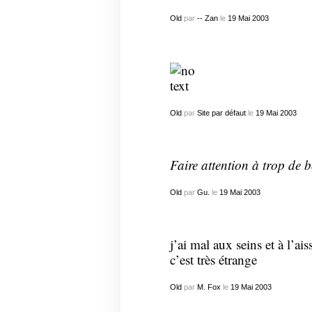
Old
par
-- Zan
le
19
Mai
2003
Old
par
Site par défaut
le
19
Mai
2003
Faire attention à trop de 
Old
par
Gu.
le
19
Mai
2003
j’ai mal aux seins et à l’aiss
c’est très étrange
Old
par
M. Fox
le
19
Mai
2003