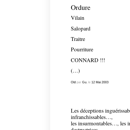
Ordure
Vilain
Salopard
Traitre
Pourriture
CONNARD !!!
(…)
Old
par
Gu.
le
12
Mai
2003
Les déceptions inguérissab
infranchissables…,
les insurmontables…, les i
destructrices…