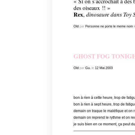
« Si on s’accrochait à des
des oiseaux !! »
Rex
,
dinosaure dans Toy 
Old
par
Personne ne porte le meme nom
l
GHOST FOG TONIG
Old
par
Gu.
le
12
Mai
2003
bon à rien à cette heure, trop de fati
bon à rien à sept heure, trop de fatig
demain on traque le maléfique et on
demain on reprend le rythme et on re
je suis bien en ce moment, ça peut dure
—————————————————