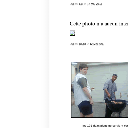
Old
par
Gu.
le
12
Mai
2003
Cette photo n’a aucun intér
Old
par
Rodia
le
12
Mai
2003
– les 101 dalmatiens ne seraient rie