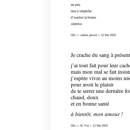
un peu.
rien n’empêche
d’espérer la bonne
surprise.
Old
par
sabine jamme
le
12
Mai
2003
Je crache du sang à présent
j’ai tout fait pour leur cach
mais mon mal se fait insist
j’espère vivre au moins u
pour avoir le plaisir
de te serrer une dernière fo
chaud, doux
et en bonne santé
à bientôt, mon amour !
Old
par
M. Fox
le
12
Mai
2003