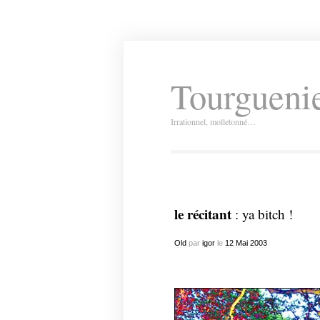
Tourguenie
Irrationnel, molletonné…
le récitant
: ya bitch !
Old
par
igor
le
12
Mai
2003