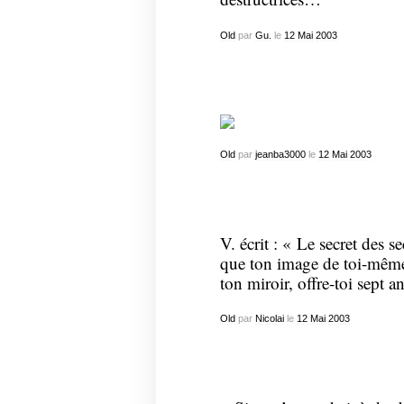
Old
par
Gu.
le
12
Mai
2003
Old
par
jeanba3000
le
12
Mai
2003
V. écrit : « Le secret des se
que ton image de toi-même
ton miroir, offre-toi sept 
Old
par
Nicolai
le
12
Mai
2003