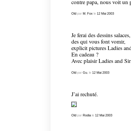
contre papa, nous voit un
Old
par
M. Fox
le
12
Mai
2003
Je ferai des dessins salaces,
des qui vous font vomir,
explicit pictures Ladies a
En cadeau ?
Avec plaisir Ladies and S
Old
par
Gu.
le
12
Mai
2003
J’ai rechuté.
Old
par
Rodia
le
12
Mai
2003