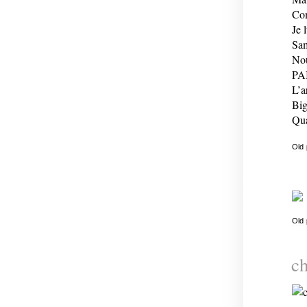
Com
Je 
Sam
Nou
PA
L’a
Big
Qua
Old
Old
ch