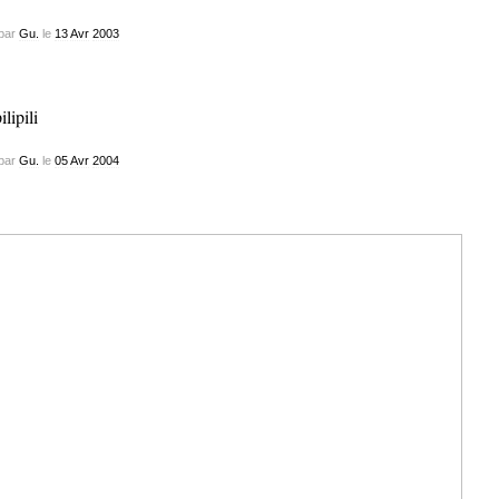
par
Gu.
le
13
Avr
2003
par
Gu.
le
05
Avr
2004