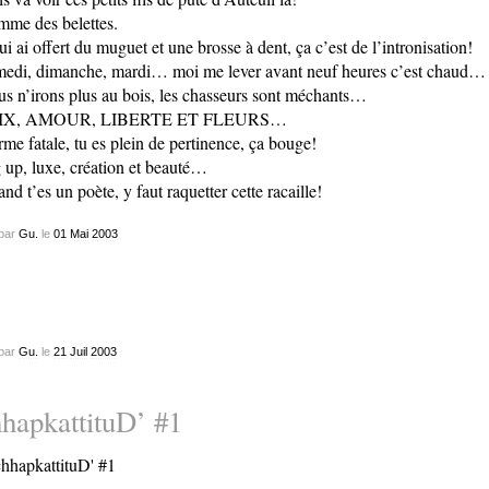
me des belettes.
lui ai offert du muguet et une brosse à dent, ça c’est de l’intronisation!
edi, dimanche, mardi… moi me lever avant neuf heures c’est chaud…
s n’irons plus au bois, les chasseurs sont méchants…
IX, AMOUR, LIBERTE ET FLEURS…
rme fatale, tu es plein de pertinence, ça bouge!
 up, luxe, création et beauté…
nd t’es un poète, y faut raquetter cette racaille!
par
Gu.
le
01
Mai
2003
par
Gu.
le
21
Juil
2003
hapkattituD’ #1