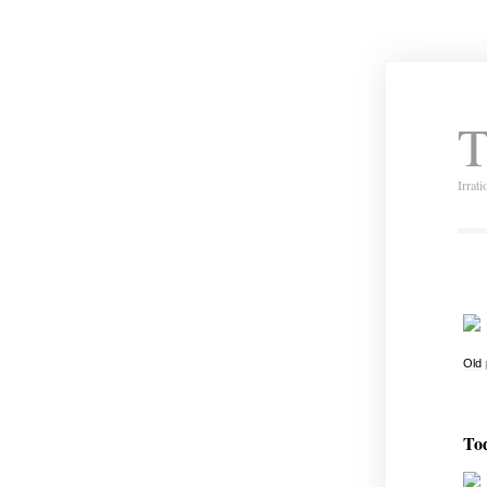
T
Irrat
Old
Tod