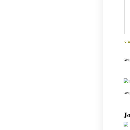
cra
Old
Old
Jo