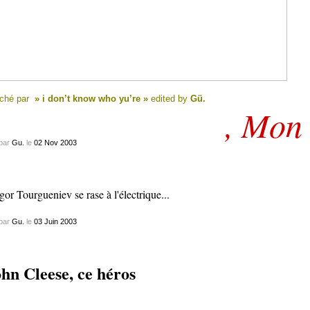
ché par
» i don’t know who yu’re »
edited by
Gü.
, Mon
par
Gu.
le
02
Nov
2003
par
Gu.
le
03
Juin
2003
hn Cleese, ce héros