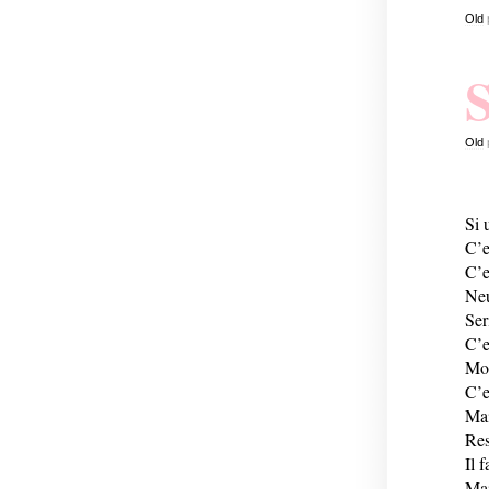
Old
Old
Si 
C’e
C’e
Neu
Ser
C’e
Moi
C’e
Mai
Res
Il 
Mai