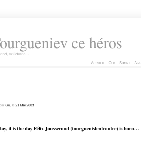
ourgueniev ce héros
ionnel, molletonné…
Accueil
Old
Short
A p
par
Gu.
le
21
Mai
2003
ay, it is the day Félix Jousserand (tourguenistentrautre) is born…