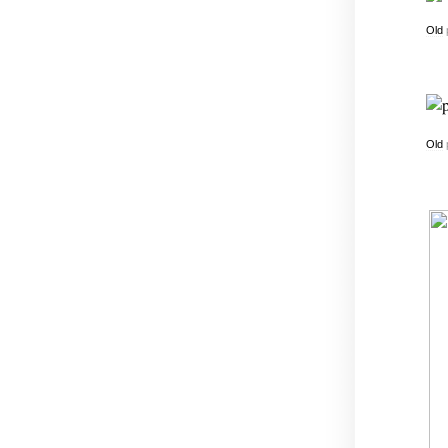
Old
Old