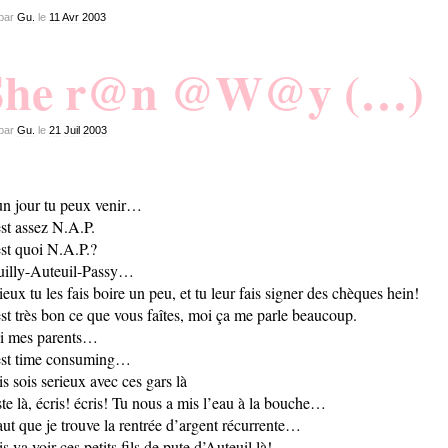
par
Gu.
le
11
Avr
2003
She r@n @W@y (…)
par
Gu.
le
21
Juil
2003
un jour tu peux venir…
st assez N.A.P.
st quoi N.A.P.?
illy-Auteuil-Passy…
ieux tu les fais boire un peu, et tu leur fais signer des chèques hein!
st très bon ce que vous faîtes, moi ça me parle beaucoup.
 mes parents…
st time consuming…
s sois serieux avec ces gars là
te là, écris! écris! Tu nous a mis l’eau à la bouche…
faut que je trouve la rentrée d’argent récurrente…
s va voir ces petits fils de pute d’Auteuil là!